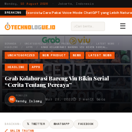
Monday,
10 August 2026
· Jakarta, Indonesia
ga The Tao Exorcist
Cara Pakai Voice Mode ChatGPT yang Lebih Natural d
BREAKING
☰
⌕
BERANDA
/
UNCATEGORIZED
/
NEW PRODUCT
/
NEWS
/
LATEST NEWS
/
HEADLINE
/
APPS
/
GRAB KOLABORASI BARENG VIU BIKIN SERIAL…
UNCATEGORIZED
NEW PRODUCT
NEWS
LATEST NEWS
HEADLINE
APPS
Grab Kolaborasi Bareng Viu Bikin Serial
“Cerita Tentang Percaya”
PENULIS
RE
Mar 29, 2022
⏱ 2 menit baca
Rendy Islamy
BAGIKAN:
𝕏 TWITTER
WHATSAPP
FACEBOOK
🔗 SALIN TAUTAN