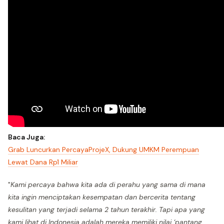
Baca Juga:
Grab Luncurkan PercayaProjeX, Dukung UMKM Perempuan
Lewat Dana Rp1 Miliar
"
Kami percaya bahwa kita ada di perahu yang sama di mana
kita ingin menciptakan kesempatan dan bercerita tentang
kesulitan yang terjadi selama 2 tahun terakhir. Tapi apa yang
kami lihat di Indonesia adalah mereka memiliki nilai ‘pantang