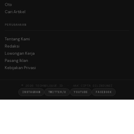
Oto
Cari Artikel
PERUSAHAAN
Tentang Kami
Redaksi
Lowongan Kerja
Pasang Iklan
Kebijakan Privasi
© 2026 TECHNOLOGUE.ID · HAK CIPTA DILINDUNGI
INSTAGRAM
TWITTER/X
YOUTUBE
FACEBOOK