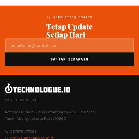
// NEWSLETTER GRATIS
Tetap Update
Setiap Hari
DAFTAR SEKARANG
YOUR TECH UPDATE
Komplek Rumah Susun Petamburan Blok 1 Lt. Dasar,
Tanah Abang, Jakarta Pusat 10260
📞 087878477366
✉️
redaksi@technologue.id