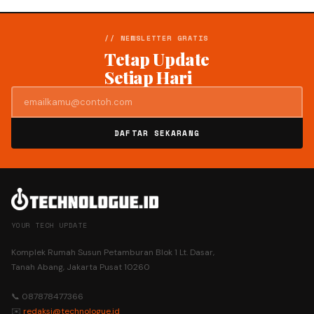
// NEWSLETTER GRATIS
Tetap Update
Setiap Hari
DAFTAR SEKARANG
YOUR TECH UPDATE
Komplek Rumah Susun Petamburan Blok 1 Lt. Dasar,
Tanah Abang, Jakarta Pusat 10260
📞 087878477366
✉️
redaksi@technologue.id