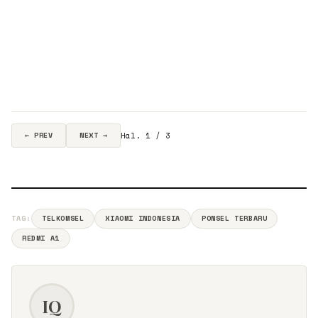
Hal. 1 / 3
← PREV
NEXT →
TAG:
TELKOMSEL
XIAOMI INDONESIA
PONSEL TERBARU
REDMI A1
IQ