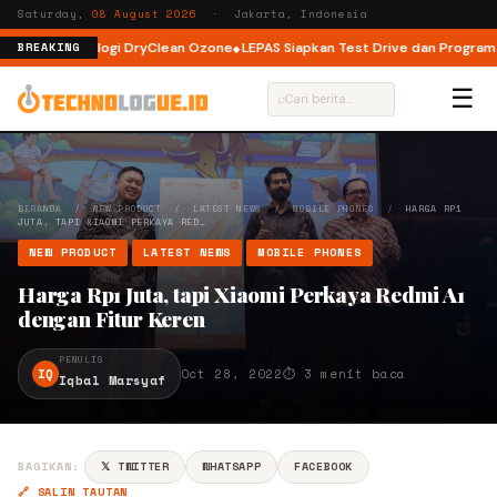
Saturday,
08 August 2026
· Jakarta, Indonesia
engan Teknologi DryClean Ozone
LEPAS Siapkan Test Drive dan Program Spe
BREAKING
☰
⌕
BERANDA
/
NEW PRODUCT
/
LATEST NEWS
/
MOBILE PHONES
/
HARGA RP1
JUTA, TAPI XIAOMI PERKAYA RED…
NEW PRODUCT
LATEST NEWS
MOBILE PHONES
Harga Rp1 Juta, tapi Xiaomi Perkaya Redmi A1
dengan Fitur Keren
PENULIS
IQ
Oct 28, 2022
⏱ 3 menit baca
Iqbal Marsyaf
BAGIKAN:
𝕏 TWITTER
WHATSAPP
FACEBOOK
🔗 SALIN TAUTAN