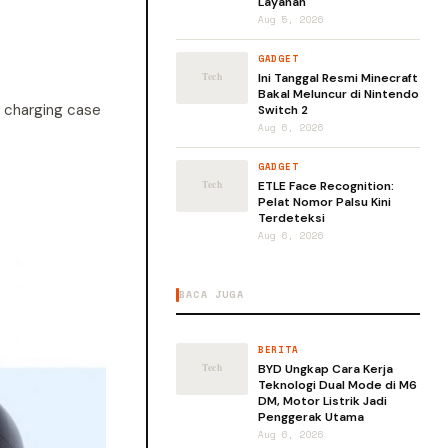
Layanan
Aug 5, 2026
GADGET
Ini Tanggal Resmi Minecraft
Bakal Meluncur di Nintendo
n charging case
Switch 2
Aug 6, 2026
GADGET
ETLE Face Recognition:
Pelat Nomor Palsu Kini
Terdeteksi
Aug 6, 2026
BACA JUGA
BERITA
BYD Ungkap Cara Kerja
Teknologi Dual Mode di M6
DM, Motor Listrik Jadi
Penggerak Utama
Aug 6, 2026