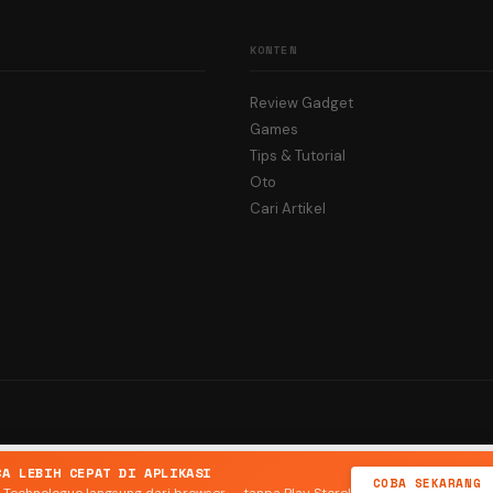
KONTEN
Review Gadget
Games
Tips & Tutorial
Oto
Cari Artikel
CA LEBIH CEPAT DI APLIKASI
COBA SEKARANG