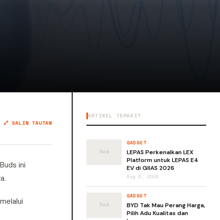
ARTIKEL TERKAIT
🔗 SALIN TAUTAN
GADGET
LEPAS Perkenalkan LEX
Platform untuk LEPAS E4
Buds ini
EV di GIIAS 2026
a.
Aug 5, 2026
GADGET
melalui
BYD Tak Mau Perang Harga,
Pilih Adu Kualitas dan