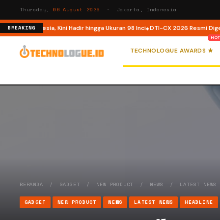
Thursday,
06 August 2026
· Jakarta, Indonesia
i Indonesia, Kini Hadir hingga Ukuran 98 Inci
DTI-CX 2026 Resmi Digelar, Pe
BREAKING
TECHNOLOGUE AWARDS ★
BERANDA
/
GADGET
/
NEW PRODUCT
/
NEWS
/
LATEST NEWS
GADGET
NEW PRODUCT
NEWS
LATEST NEWS
HEADLINE