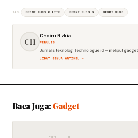
TAG:
REDMI BUDS 6 LITE
REDMI BUDS 6
REDMI BUDS
Choiru Rizkia
CH
PENULIS
Jurnalis teknologi Technologue.id — meliput gadget,
LIHAT SEMUA ARTIKEL →
Baca Juga:
Gadget