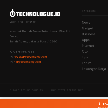
KATEGORI
YOUR TECH UPDATE
News
Gadget
Komplek Rumah Susun Petamburan Blok 1 Lt.
Business
Dasar,
Apps
Tanah Abang, Jakarta Pusat 10260
Internet
Oto
📞 087878477366
✉️
redaksi@technologue.id
Tips
✉️
hai@technologue.id
Forum
Lowongan Kerja
© 2026 TECHNOLOGUE.ID · HAK CIPTA DILINDUNGI
📱 BA