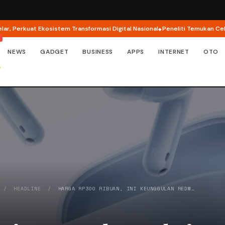
rkuat Ekosistem Transformasi Digital Nasional
Peneliti Temukan Celah Kea
NEWS
GADGET
BUSINESS
APPS
INTERNET
OTO
/
HEADLINE
/
HARGA RP300 RIBUAN, INI KEUNGGULAN REDM…