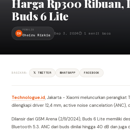
Harga Rp300 Ribuan, 
Buds 6 Lite
PENULIS
CH
Sep 3, 2024
⏱ 1 menit baca
Choiru Rizkia
BAGIKAN:
𝕏 TWITTER
WHATSAPP
FACEBOOK
Technologue.id
, Jakarta - Xiaomi meluncurkan perangkat T
dilengkapi driver 12,4 mm, active noise cancelation (ANC),
Dilansir dari GSM Arena (2/9/2024), Buds 6 Lite memiliki de
Bluetooth 5.3. ANC dari buds dinilai hingga 40 dB dan juga