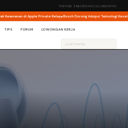
TENTANG KAMI
REDAKSI
IKLAN
KONTAK
manan di Apple Private Relay
Bosch Dorong Adopsi Teknologi Keselamatan
TIPS
FORUM
LOWONGAN KERJA
⌕