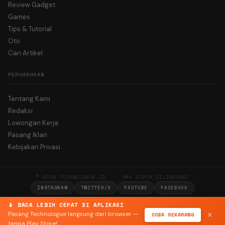
Review Gadget
Games
Tips & Tutorial
Oto
Cari Artikel
PERUSAHAAN
Tentang Kami
Redaksi
Lowongan Kerja
Pasang Iklan
Kebijakan Privasi
© 2026 TECHNOLOGUE.ID · HAK CIPTA DILINDUNGI
INSTAGRAM
TWITTER/X
YOUTUBE
FACEBOOK
📱 BACA LEBIH CEPAT DI APLIKASI
Pasang Technologue langsung dari browser —
COBA SEKARANG
✕
tanpa Play Store!