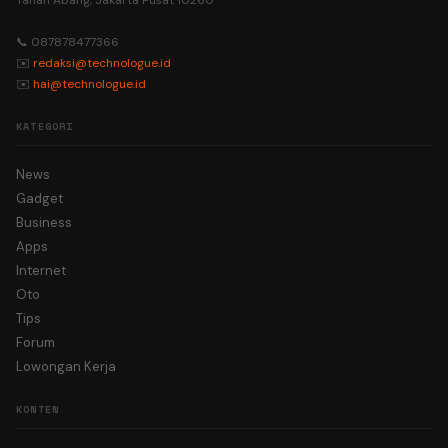
Tanah Abang, Jakarta Pusat 10260
📞 087878477366
✉️
redaksi@technologue.id
✉️
hai@technologue.id
KATEGORI
News
Gadget
Business
Apps
Internet
Oto
Tips
Forum
Lowongan Kerja
KONTEN