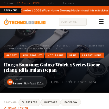
Friday,
07 August 2026
· Jakarta, Indonesia
I lewat AI Cinefest 2026
FiberHome Dorong Modernisasi Infrastruktur ISP 
BREAKING
☰
⌕
BERANDA
/
GADGET
/
NEW PRODUCT
/
HOT ISSUE
/
NEWS
/
LATEST NEWS
/
HARGA SAMSUNG GALAXY WATCH 5 SERIES BOC…
GADGET
NEW PRODUCT
HOT ISSUE
NEWS
LATEST NEWS
Harga Samsung Galaxy Watch 5 Series Bocor
Jelang Rilis Bulan Depan
PENULIS
DW
Jul 25, 2022
⏱ 2 menit baca
Dwana Muhfaqdilla
BAGIKAN:
𝕏 TWITTER
WHATSAPP
FACEBOOK
🔗 SALIN TAUTAN