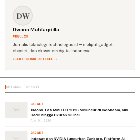
DW
Dwana Muhfaqdilla
PENULIS
Jurnalis teknologi Technologue.id — meliput gadget,
chipset, dan ekosistem digital Indonesia.
LIHAT SEMUA ARTIKEL →
ARTIKEL TERKAIT
GADGET
Xiaomi TV S Mini LED 2026 Meluncur di Indonesia, Kini
Hadir hingga Ukuran 98 Inci
Aug 6, 2026
GADGET
Indosat dan NVIDIA Luncurkan Zankore, Platform AI