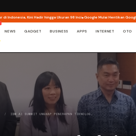
sia, Kini Hadir hingga Ukuran 98 Inci
Google Mulai Hentikan Google Assist
NEWS
GADGET
BUSINESS
APPS
INTERNET
OTO
Y
/
IBM AI SUMMIT UNGKAP PENERAPAN TEKNOLOG…