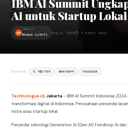
IBM AI Summit Ungkap
AI untuk Startup Lokal
PENULIS
AH
Aug 8, 2024
⏱ 3 menit baca
Ahmad Luthfi
BAGIKAN:
𝕏 TWITTER
WHATSAPP
FACEBOOK
Technologue.id
, Jakarta
- IBM AI Summit Indonesia 2024 d
transformasi digital di Indonesia. Perusahaan penyedia la
mitra atau startup lokal.
Penyedia teknologi Generative AI (Gen AI) Feedloop AI 