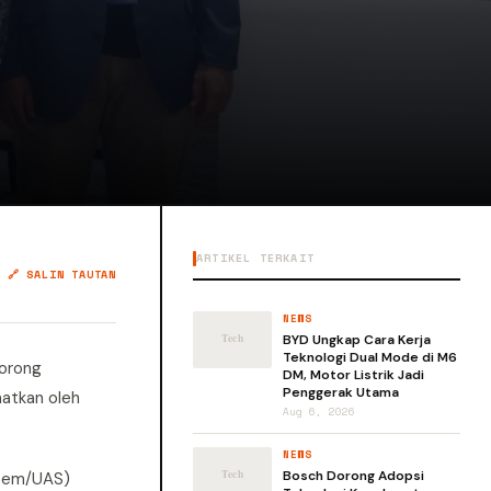
ARTIKEL TERKAIT
🔗 SALIN TAUTAN
NEWS
BYD Ungkap Cara Kerja
Teknologi Dual Mode di M6
dorong
DM, Motor Listrik Jadi
Penggerak Utama
aatkan oleh
Aug 6, 2026
NEWS
Bosch Dorong Adopsi
stem/UAS)