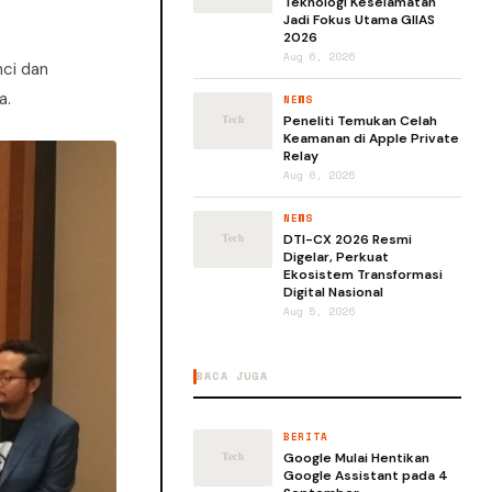
Teknologi Keselamatan
Jadi Fokus Utama GIIAS
2026
Aug 6, 2026
nci dan
a.
NEWS
Peneliti Temukan Celah
Keamanan di Apple Private
Relay
Aug 6, 2026
NEWS
DTI-CX 2026 Resmi
Digelar, Perkuat
Ekosistem Transformasi
Digital Nasional
Aug 5, 2026
BACA JUGA
BERITA
Google Mulai Hentikan
Google Assistant pada 4