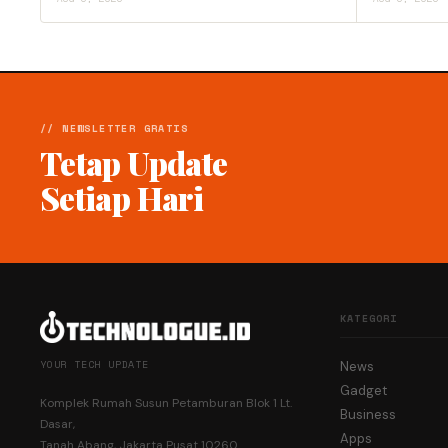
// NEWSLETTER GRATIS
Tetap Update
Setiap Hari
KATEGORI
YOUR TECH UPDATE
News
Gadget
Komplek Rumah Susun Petamburan Blok 1 Lt.
Business
Dasar,
Apps
Tanah Abang, Jakarta Pusat 10260