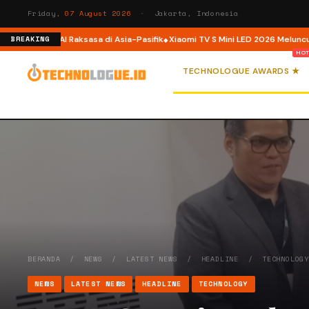
Friday,
07 August 2026
· Jakarta, Indonesia
orm AI Raksasa di Asia-Pasifik
Xiaomi TV S Mini LED 2026 Meluncur di Indone
BREAKING
TECHNOLOGUE AWARDS ★
BERANDA
/
NEWS
/
LATEST NEWS
/
HEADLINE
/
TECHNOLOG
NEWS
LATEST NEWS
HEADLINE
TECHNOLOGY