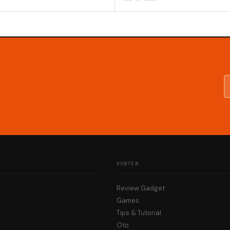
KONTEN
Review Gadget
Games
Tips & Tutorial
Oto