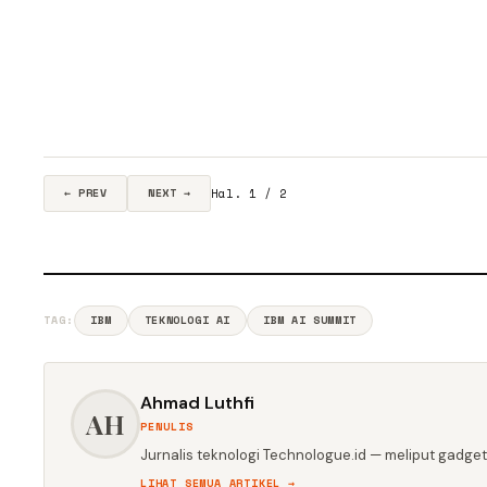
Hal. 1 / 2
← PREV
NEXT →
TAG:
IBM
TEKNOLOGI AI
IBM AI SUMMIT
Ahmad Luthfi
AH
PENULIS
Jurnalis teknologi Technologue.id — meliput gadget,
LIHAT SEMUA ARTIKEL →