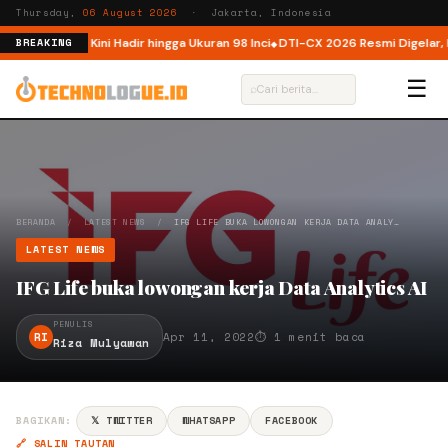
Thursday,
06 August 2026
· Jakarta, Indonesia
 Indonesia, Kini Hadir hingga Ukuran 98 Inci
DTI-CX 2026 Resmi Digelar, Pe
BREAKING
☰
⌕
BERANDA
/
LATEST NEWS
/
IFG LIFE BUKA LOWONGAN KERJA DATA ANALY…
LATEST NEWS
IFG Life buka lowongan kerja Data Analytics AI
PENULIS
RI
Apr 11, 2022
⏱ 1 menit baca
Riza Mulyawan
BAGIKAN:
𝕏 TWITTER
WHATSAPP
FACEBOOK
🔗 SALIN TAUTAN