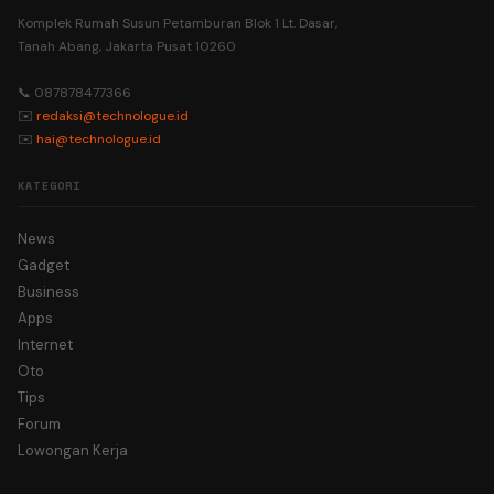
Komplek Rumah Susun Petamburan Blok 1 Lt. Dasar,
Tanah Abang, Jakarta Pusat 10260
📞 087878477366
✉️
redaksi@technologue.id
✉️
hai@technologue.id
KATEGORI
News
Gadget
Business
Apps
Internet
Oto
Tips
Forum
Lowongan Kerja