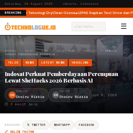
Saturday,
08 August 2026
· Jakarta, Indonesia
oad dengan Teknologi DryClean Ozone
LEPAS Siapkan Test Drive dan Progra
BREAKING
☰
⌕
BERANDA
/
TELCO
/
NEWS
/
LATEST NEWS
/
HEADLINE
/
INDOSAT
PERKUAT PEMBERDAYAAN PEREMPUAN …
TELCO
NEWS
LATEST NEWS
HEADLINE
Indosat Perkuat Pemberdayaan Perempuan
Lewat SheHacks 2026 Berbasis AI
PENULIS
EDITOR
CH
CH
Jun 6, 2026
Choiru Rizkia
Choiru Rizkia
⏱ 3 menit baca
BAGIKAN:
𝕏 TWITTER
WHATSAPP
FACEBOOK
🔗 SALIN TAUTAN