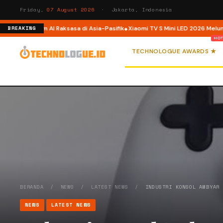
Friday,
07 August 2026
· Jakarta, Indonesia
, Platform AI Raksasa di Asia-Pasifik
Xiaomi TV S Mini LED 2026 Meluncur di
BREAKING
TECHNOLOGUE AWARDS ★
BERANDA
/
NEWS
/
LATEST NEWS
/
INDUSTRI KONSOL AMBYAR
NEWS
LATEST NEWS