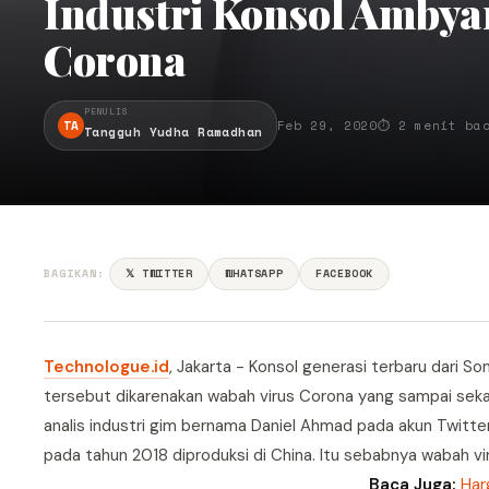
Industri Konsol Amby
Corona
PENULIS
TA
Feb 29, 2020
⏱ 2 menit ba
Tangguh Yudha Ramadhan
BAGIKAN:
𝕏 TWITTER
WHATSAPP
FACEBOOK
Technologue.id
, Jakarta - Konsol generasi terbaru dari 
tersebut dikarenakan wabah virus Corona yang sampai sekar
analis industri gim bernama Daniel Ahmad pada akun Twitte
pada tahun 2018 diproduksi di China. Itu sebabnya wabah v
Baca Juga:
Har