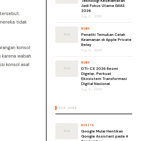
Teknologi Keselamatan
Jadi Fokus Utama GIIAS
2026
tersebut.
Aug 6, 2026
mereka tidak
NEWS
Peneliti Temukan Celah
Keamanan di Apple Private
Relay
urangan konsol
Aug 6, 2026
tu karena wabah
NEWS
i konsol asal
DTI-CX 2026 Resmi
Digelar, Perkuat
Ekosistem Transformasi
Digital Nasional
Aug 5, 2026
BACA JUGA
BERITA
Google Mulai Hentikan
Google Assistant pada 4