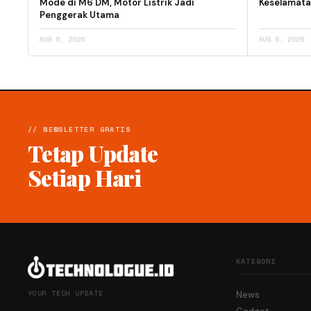
Mode di M6 DM, Motor Listrik Jadi
Keselamata
Penggerak Utama
AUG 6, 2026
AUG 6, 2026
// NEWSLETTER GRATIS
Tetap Update
Setiap Hari
KATEGORI
YOUR TECH UPDATE
News