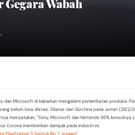
ar Gegara Wabah
ca
Sony dan Microsoft di kabarkan mengalami perlambatan produksi. P
ang belum bisa diatasi. Dilansir dari Gizchina pada Jumat (28/2/
rnya menyatakan, "Sony, Microsoft dan Nintendo 96% konsolnya ya
irus Corona memberikan dampak pada industri ini.
ga PlayStation 5 Sentuh Rp 7 Jutaan?