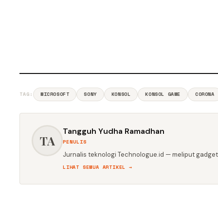
TAG:
MICROSOFT
SONY
KONSOL
KONSOL GAME
CORONA
Tangguh Yudha Ramadhan
TA
PENULIS
Jurnalis teknologi Technologue.id — meliput gadget,
LIHAT SEMUA ARTIKEL →