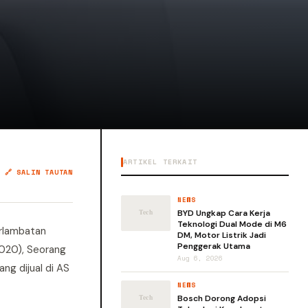
ARTIKEL TERKAIT
🔗 SALIN TAUTAN
NEWS
BYD Ungkap Cara Kerja
Teknologi Dual Mode di M6
erlambatan
DM, Motor Listrik Jadi
Penggerak Utama
2020), Seorang
Aug 6, 2026
ng dijual di AS
NEWS
Bosch Dorong Adopsi