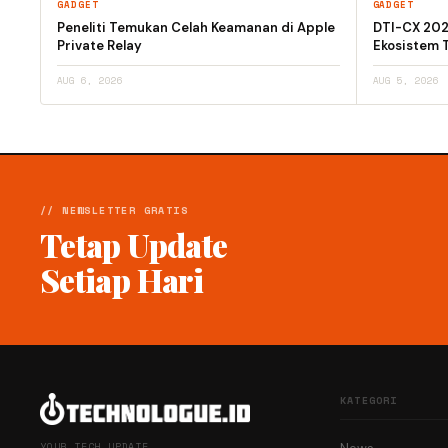
GADGET
GADGET
Peneliti Temukan Celah Keamanan di Apple
DTI-CX 2026
Private Relay
Ekosistem T
AUG 6, 2026
AUG 5, 2026
// NEWSLETTER GRATIS
Tetap Update
Setiap Hari
KATEGORI
YOUR TECH UPDATE