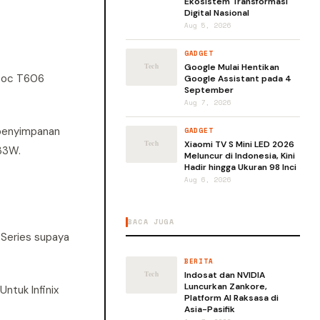
Ekosistem Transformasi
Digital Nasional
Aug 5, 2026
GADGET
Google Mulai Hentikan
isoc T606
Google Assistant pada 4
September
Aug 7, 2026
 penyimpanan
GADGET
Xiaomi TV S Mini LED 2026
 33W.
Meluncur di Indonesia, Kini
Hadir hingga Ukuran 98 Inci
Aug 6, 2026
BACA JUGA
 Series supaya
BERITA
Indosat dan NVIDIA
Luncurkan Zankore,
Untuk Infinix
Platform AI Raksasa di
Asia-Pasifik