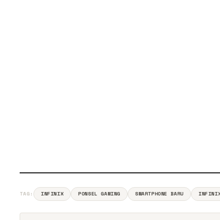
TAG:
INFINIX
PONSEL GAMING
SMARTPHONE BARU
INFINI