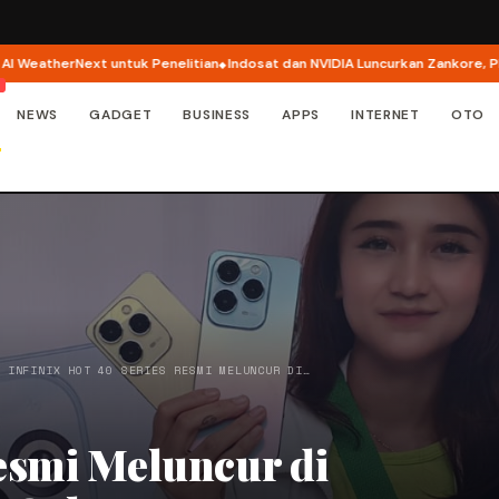
herNext untuk Penelitian
Indosat dan NVIDIA Luncurkan Zankore, Platform
NEWS
GADGET
BUSINESS
APPS
INTERNET
OTO
/
INFINIX HOT 40 SERIES RESMI MELUNCUR DI…
Resmi Meluncur di