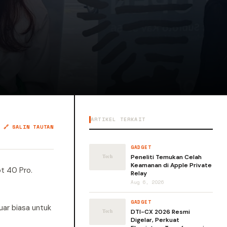
ARTIKEL TERKAIT
🔗 SALIN TAUTAN
GADGET
Peneliti Temukan Celah
Keamanan di Apple Private
t 40 Pro.
Relay
Aug 6, 2026
GADGET
uar biasa untuk
DTI-CX 2026 Resmi
Digelar, Perkuat