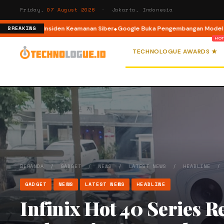
Friday,
07 August 2026
· Jakarta, Indonesia
galami Insiden Keamanan Siber
Google Buka Pengembangan Model AI Weat
BREAKING
TECHNOLOGUE AWARDS ★
BERANDA
/
GADGET
/
NEWS
/
LATEST NEWS
/
HEADLINE
GADGET
NEWS
LATEST NEWS
HEADLINE
Infinix Hot 40 Series 