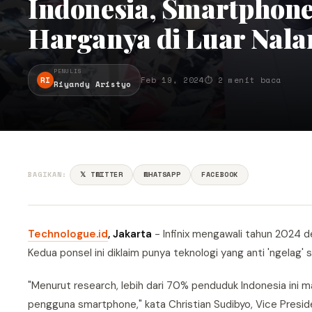
Indonesia, Smartphone
Harganya di Luar Nala
PENULIS
RI
Feb 19, 2024
⏱ 2 menit baca
Riyandy Aristyo
BAGIKAN:
𝕏 TWITTER
WHATSAPP
FACEBOOK
Technologue.id
, Jakarta
- Infinix mengawali tahun 2024 d
Kedua ponsel ini diklaim punya teknologi yang anti 'ngelag'
"Menurut research, lebih dari 70% penduduk Indonesia ini ma
pengguna smartphone," kata Christian Sudibyo, Vice President