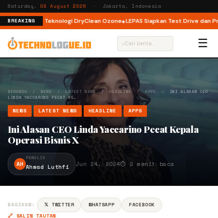
Saturday,
08 August 2026
· Jakarta, Indonesia
Load dengan Teknologi DryClean Ozone
LEPAS Siapkan Test Drive dan Progr
BREAKING
☰
⌕
BERANDA
/
NEWS
/
LATEST NEWS
/
HEADLINE
/
APPS
/
INI ALASAN CEO
LINDA YACCARINO PECAT KE…
NEWS
LATEST NEWS
HEADLINE
APPS
Ini Alasan CEO Linda Yaccarino Pecat Kepala
Operasi Bisnis X
PENULIS
AH
Jun 24, 2024
⏱ 2 menit baca
Ahmad Luthfi
BAGIKAN:
𝕏 TWITTER
WHATSAPP
FACEBOOK
🔗 SALIN TAUTAN