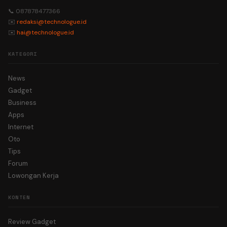
📞 087878477366
✉️
redaksi@technologue.id
✉️
hai@technologue.id
KATEGORI
News
Gadget
Business
Apps
Internet
Oto
Tips
Forum
Lowongan Kerja
KONTEN
Review Gadget