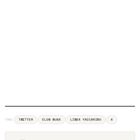
TAG:
TWITTER
ELON MUSK
LINDA YACCARINO
X