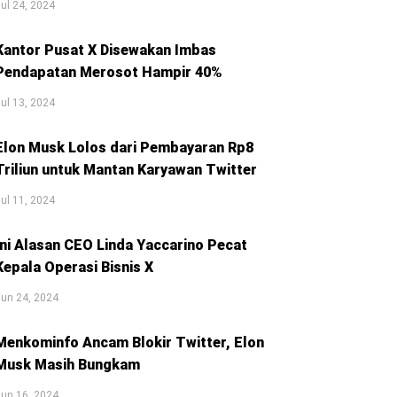
ul 24, 2024
Kantor Pusat X Disewakan Imbas
Pendapatan Merosot Hampir 40%
ul 13, 2024
Elon Musk Lolos dari Pembayaran Rp8
Triliun untuk Mantan Karyawan Twitter
ul 11, 2024
Ini Alasan CEO Linda Yaccarino Pecat
Kepala Operasi Bisnis X
un 24, 2024
Menkominfo Ancam Blokir Twitter, Elon
Musk Masih Bungkam
un 16, 2024