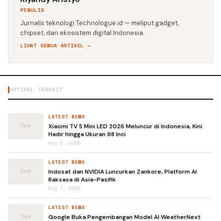
PENULIS
Jurnalis teknologi Technologue.id — meliput gadget,
chipset, dan ekosistem digital Indonesia.
LIHAT SEMUA ARTIKEL →
ARTIKEL TERKAIT
LATEST NEWS
Xiaomi TV S Mini LED 2026 Meluncur di Indonesia, Kini
Hadir hingga Ukuran 98 Inci
Aug 6, 2026
LATEST NEWS
Indosat dan NVIDIA Luncurkan Zankore, Platform AI
Raksasa di Asia-Pasifik
Aug 7, 2026
LATEST NEWS
Google Buka Pengembangan Model AI WeatherNext