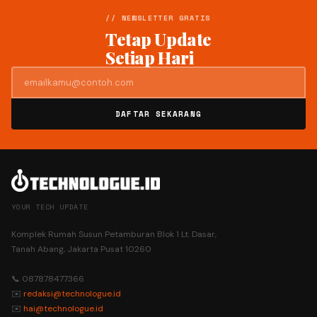
// NEWSLETTER GRATIS
Tetap Update
Setiap Hari
DAFTAR SEKARANG
YOUR TECH UPDATE
Komplek Rumah Susun Petamburan Blok 1 Lt. Dasar,
Tanah Abang, Jakarta Pusat 10260
📞 087878477366
✉️
redaksi@technologue.id
✉️
hai@technologue.id