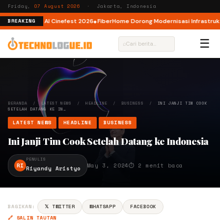
Friday,
07 August 2026
· Jakarta, Indonesia
or AI lewat AI Cinefest 2026
FiberHome Dorong Modernisasi Infrastruktur 
BREAKING
☰
⌕
BERANDA
/
LATEST NEWS
/
HEADLINE
/
BUSINESS
/
INI JANJI TIM COOK
SETELAH DATANG KE IN…
LATEST NEWS
HEADLINE
BUSINESS
Ini Janji Tim Cook Setelah Datang ke Indonesia
PENULIS
RI
May 3, 2024
⏱ 2 menit baca
Riyandy Aristyo
BAGIKAN:
𝕏 TWITTER
WHATSAPP
FACEBOOK
🔗 SALIN TAUTAN