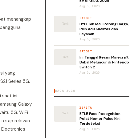
EV di GIIAS 2026
Aug 5, 2026
pat menangkap
GADGET
BYD Tak Mau Perang Harga,
 pengguna
Pilih Adu Kualitas dan
Layanan
Aug 5, 2026
GADGET
Ini Tanggal Resmi Minecraft
Bakal Meluncur di Nintendo
Switch 2
si yang
Aug 6, 2026
 S21 Series 5G.
BACA JUGA
saat ini
 Samsung Galaxy
BERITA
aitu 5G, WiFi
ETLE Face Recognition:
Pelat Nomor Palsu Kini
 tetap relevan
Terdeteksi
 Electronics
Aug 6, 2026