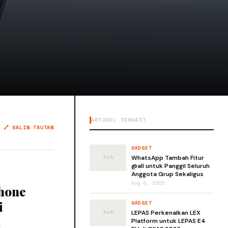
ARTIKEL TERKAIT
🔗 SALIN TAUTAN
GADGET
WhatsApp Tambah Fitur
@all untuk Panggil Seluruh
Anggota Grup Sekaligus
Aug 5, 2026
phone
i
GADGET
LEPAS Perkenalkan LEX
k
Platform untuk LEPAS E4