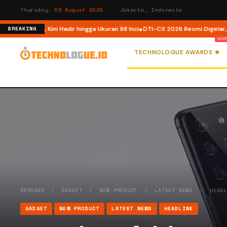
Thursday,
06 August 2026
· Jakarta, Indonesia
sia, Kini Hadir hingga Ukuran 98 Inci
DTI-CX 2026 Resmi Digelar, Perkuat E
BREAKING
TECHNOLOGUE AWARDS ★
BERANDA
/
GADGET
/
NEW PRODUCT
/
LATEST NEWS
/
HEAD
GADGET
NEW PRODUCT
LATEST NEWS
HEADLINE