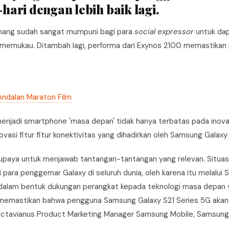
ari dengan lebih baik lagi.
emang sudah sangat mumpuni bagi para
social expressor
untuk da
emukau. Ditambah lagi, performa dari Exynos 2100 memastikan
Andalan Maraton Film
njadi smartphone 'masa depan' tidak hanya terbatas pada inova
inovasi fitur fitur konektivitas yang dihadirkan oleh Samsung Galaxy
rupaya untuk menjawab tantangan-tantangan yang relevan. Situasi 
ara penggemar Galaxy di seluruh dunia, oleh karena itu melalui
 dalam bentuk dukungan perangkat kepada teknologi masa depan y
n memastikan bahwa pengguna Samsung Galaxy S21 Series 5G akan
 Octavianus Product Marketing Manager Samsung Mobile, Samsung