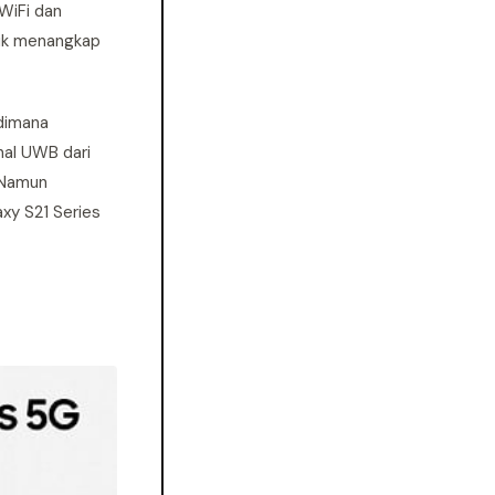
WiFi dan
tuk menangkap
 dimana
nal UWB dari
 Namun
y S21 Series