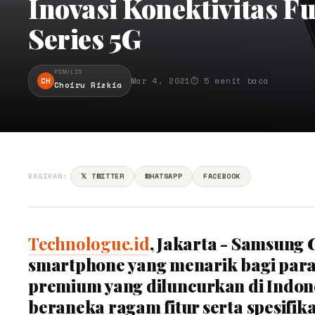
Inovasi Konektivitas Fu
Series 5G
PENULIS
CH
Mar 4, 2021
⏱ 5 menit baca
Choiru Rizkia
BAGIKAN:
𝕏 TWITTER
WHATSAPP
FACEBOOK
Technologue.id
, Jakarta - Samsung 
smartphone yang menarik bagi par
premium yang diluncurkan di Indones
beraneka ragam fitur serta spesif