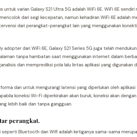
us untuk varian Galaxy S21 Ultra 5G adalah WiFi 6E. WiFi 6E sendir
g mencolok dari segi kecepatan, namun kehadiran WiFi 6E adalah
ntervensi dari perangkat-perangkat lain yang menggunakan konekti
y adopter dari WiFi 6E, Galaxy S21 Series 5G juga telah mendukung
alaman tanpa hambatan saat menggunakan internet dalam berbaga
nalisis dan memprediksi pola lalu lintas aplikasi yang digunakan
rforma dan untuk mengurangi latensi yang diperlukan oleh aplikas
pabila koneksi Wi-Fi diperkirakan akan buruk, koneksi akan dengan
ang lebih baik dan tanpa gangguan.
tar perangkat.
seperti Bluetooth dan Wifi adalah ketiganya sama-sama merupak