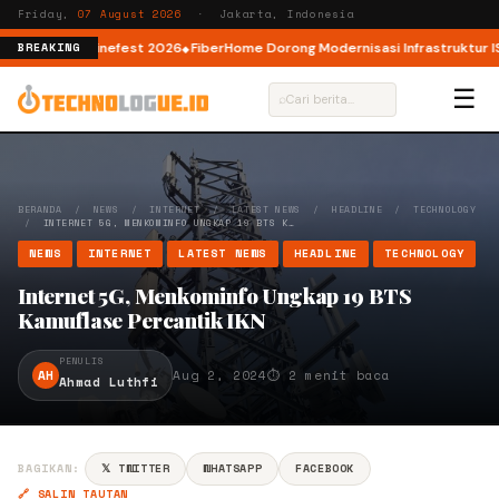
Friday,
07 August 2026
· Jakarta, Indonesia
 lewat AI Cinefest 2026
FiberHome Dorong Modernisasi Infrastruktur ISP d
BREAKING
☰
⌕
BERANDA
/
NEWS
/
INTERNET
/
LATEST NEWS
/
HEADLINE
/
TECHNOLOGY
/
INTERNET 5G, MENKOMINFO UNGKAP 19 BTS K…
NEWS
INTERNET
LATEST NEWS
HEADLINE
TECHNOLOGY
Internet 5G, Menkominfo Ungkap 19 BTS
Kamuflase Percantik IKN
PENULIS
AH
Aug 2, 2024
⏱ 2 menit baca
Ahmad Luthfi
BAGIKAN:
𝕏 TWITTER
WHATSAPP
FACEBOOK
🔗 SALIN TAUTAN