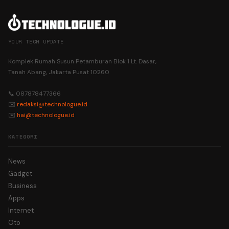
YOUR TECH UPDATE
Komplek Rumah Susun Petamburan Blok 1 Lt. Dasar,
Tanah Abang, Jakarta Pusat 10260
📞 087878477366
✉️
redaksi@technologue.id
✉️
hai@technologue.id
KATEGORI
News
Gadget
Business
Apps
Internet
Oto