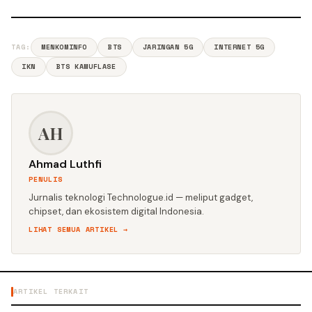
TAG:
MENKOMINFO
BTS
JARINGAN 5G
INTERNET 5G
IKN
BTS KAMUFLASE
AH
Ahmad Luthfi
PENULIS
Jurnalis teknologi Technologue.id — meliput gadget,
chipset, dan ekosistem digital Indonesia.
LIHAT SEMUA ARTIKEL →
ARTIKEL TERKAIT