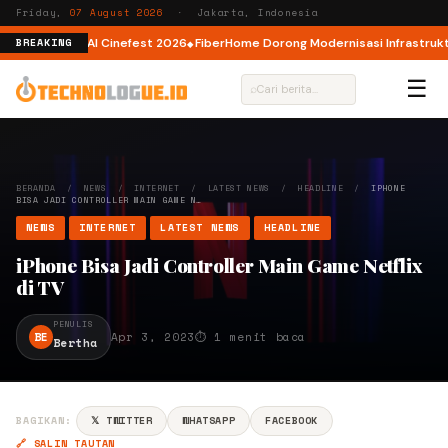
Friday,
07 August 2026
· Jakarta, Indonesia
or AI lewat AI Cinefest 2026
FiberHome Dorong Modernisasi Infrastruktur 
BREAKING
☰
⌕
BERANDA
/
NEWS
/
INTERNET
/
LATEST NEWS
/
HEADLINE
/
IPHONE
BISA JADI CONTROLLER MAIN GAME N…
NEWS
INTERNET
LATEST NEWS
HEADLINE
iPhone Bisa Jadi Controller Main Game Netflix
di TV
PENULIS
BE
Apr 3, 2023
⏱ 1 menit baca
Bertha
BAGIKAN:
𝕏 TWITTER
WHATSAPP
FACEBOOK
🔗 SALIN TAUTAN