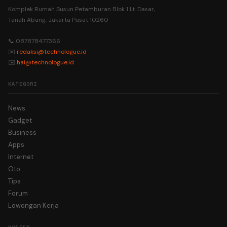
Komplek Rumah Susun Petamburan Blok 1 Lt. Dasar,
Tanah Abang, Jakarta Pusat 10260
📞 087878477366
✉️
redaksi@technologue.id
✉️
hai@technologue.id
KATEGORI
News
Gadget
Business
Apps
Internet
Oto
Tips
Forum
Lowongan Kerja