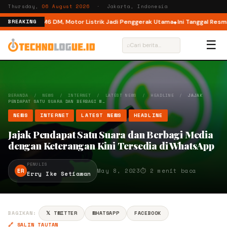
Thursday,
06 August 2026
· Jakarta, Indonesia
al Mode di M6 DM, Motor Listrik Jadi Penggerak Utama
Ini Tanggal Resmi M
BREAKING
☰
⌕
BERANDA
/
NEWS
/
INTERNET
/
LATEST NEWS
/
HEADLINE
/
JAJAK
PENDAPAT SATU SUARA DAN BERBAGI M…
NEWS
INTERNET
LATEST NEWS
HEADLINE
Jajak Pendapat Satu Suara dan Berbagi Media
dengan Keterangan Kini Tersedia di WhatsApp
PENULIS
ER
May 8, 2023
⏱ 2 menit baca
Erry Ike Setiawan
BAGIKAN:
𝕏 TWITTER
WHATSAPP
FACEBOOK
🔗 SALIN TAUTAN