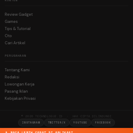
KONTEN
Review Gadget
Games
Tips & Tutorial
Oto
Cari Artikel
PERUSAHAAN
Tentang Kami
Redaksi
Lowongan Kerja
Pasang Iklan
Kebijakan Privasi
© 2026 TECHNOLOGUE.ID · HAK CIPTA DILINDUNGI
INSTAGRAM
TWITTER/X
YOUTUBE
FACEBOOK
📱 BACA LEBIH CEPAT DI APLIKASI