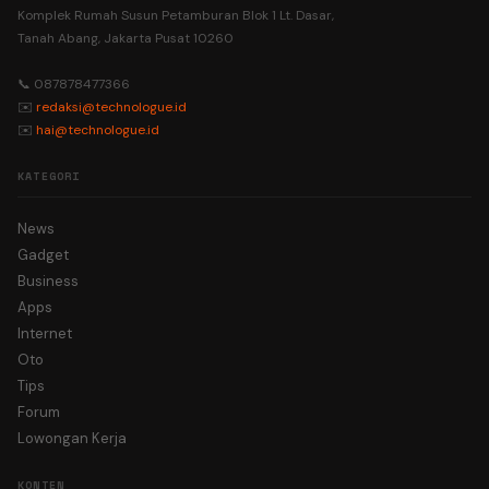
Komplek Rumah Susun Petamburan Blok 1 Lt. Dasar,
Tanah Abang, Jakarta Pusat 10260
📞 087878477366
✉️
redaksi@technologue.id
✉️
hai@technologue.id
KATEGORI
News
Gadget
Business
Apps
Internet
Oto
Tips
Forum
Lowongan Kerja
KONTEN