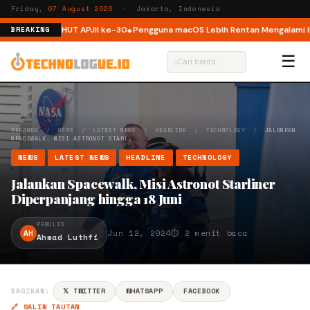
Friday,
07 August 2026
· Jakarta, Indonesia
ktur ISP di HUT APJII ke-30
Pengguna macOS Lebih Rentan Mengalami Insi
BREAKING
☰
⌕
BERANDA
/
NEWS
/
LATEST NEWS
/
HEADLINE
/
TECHNOLOGY
/
JALANKAN
SPACEWALK, MISI ASTRONOT STARL…
NEWS
LATEST NEWS
HEADLINE
TECHNOLOGY
Jalankan Spacewalk, Misi Astronot Starliner
Diperpanjang hingga 18 Juni
PENULIS
AH
Jun 12, 2024
⏱ 2 menit baca
Ahmad Luthfi
BAGIKAN:
𝕏 TWITTER
WHATSAPP
FACEBOOK
🔗 SALIN TAUTAN