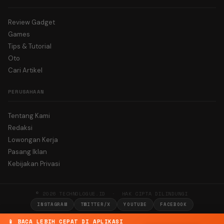
Review Gadget
Games
Tips & Tutorial
Oto
Cari Artikel
PERUSAHAAN
Tentang Kami
Redaksi
Lowongan Kerja
Pasang Iklan
Kebijakan Privasi
© 2026 TECHNOLOGUE.ID · HAK CIPTA DILINDUNGI
INSTAGRAM
TWITTER/X
YOUTUBE
FACEBOOK
📱 BACA LEBIH CEPAT DI APLIKASI