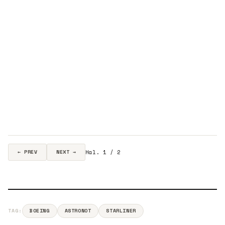
Hal. 1 / 2
← PREV
NEXT →
TAG:
BOEING
ASTRONOT
STARLINER