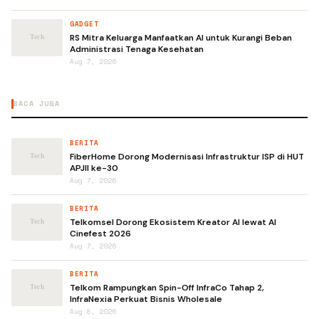
GADGET
RS Mitra Keluarga Manfaatkan AI untuk Kurangi Beban
Administrasi Tenaga Kesehatan
Aug 7, 2026
BACA JUGA
BERITA
FiberHome Dorong Modernisasi Infrastruktur ISP di HUT
APJII ke-30
Aug 7, 2026
BERITA
Telkomsel Dorong Ekosistem Kreator AI lewat AI
Cinefest 2026
Aug 7, 2026
BERITA
Telkom Rampungkan Spin-Off InfraCo Tahap 2,
InfraNexia Perkuat Bisnis Wholesale
Aug 8, 2026