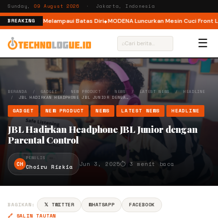
Sunday,
09 August 2026
· Jakarta, Indonesia
Ajak Pelari Melampaui Batas Diri
MODENA Luncurkan Mesin Cuci Front Loa
BREAKING
☰
⌕
BERANDA
/
GADGET
/
NEW PRODUCT
/
NEWS
/
LATEST NEWS
/
HEADLINE
/
JBL HADIRKAN HEADPHONE JBL JUNIOR DENGA…
GADGET
NEW PRODUCT
NEWS
LATEST NEWS
HEADLINE
JBL Hadirkan Headphone JBL Junior dengan
Parental Control
PENULIS
CH
Jun 3, 2025
⏱ 3 menit baca
Choiru Rizkia
BAGIKAN:
𝕏 TWITTER
WHATSAPP
FACEBOOK
🔗 SALIN TAUTAN