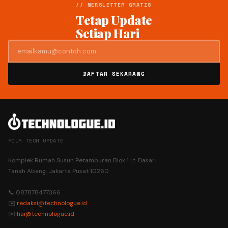
// NEWSLETTER GRATIS
Tetap Update
Setiap Hari
DAFTAR SEKARANG
YOUR TECH UPDATE
Komplek Rumah Susun Petamburan Blok 1 Lt. Dasar,
Tanah Abang, Jakarta Pusat 10260
📞 087878477366
✉️
redaksi@technologue.id
✉️
hai@technologue.id