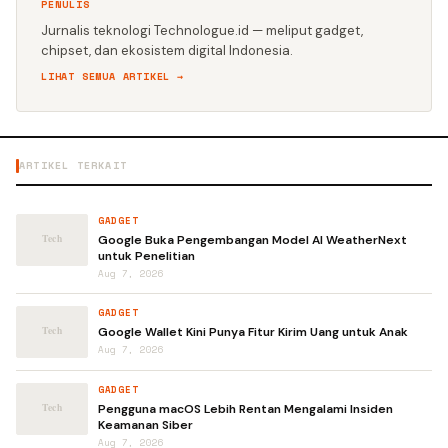
PENULIS
Jurnalis teknologi Technologue.id — meliput gadget,
chipset, dan ekosistem digital Indonesia.
LIHAT SEMUA ARTIKEL →
ARTIKEL TERKAIT
GADGET
Google Buka Pengembangan Model AI WeatherNext
untuk Penelitian
Aug 7, 2026
GADGET
Google Wallet Kini Punya Fitur Kirim Uang untuk Anak
Aug 7, 2026
GADGET
Pengguna macOS Lebih Rentan Mengalami Insiden
Keamanan Siber
Aug 7, 2026