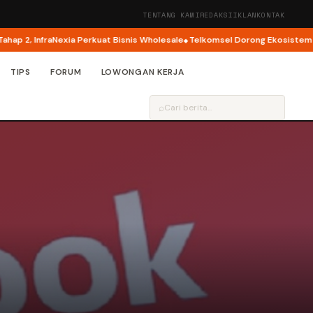
TENTANG KAMI
REDAKSI
IKLAN
KONTAK
2, InfraNexia Perkuat Bisnis Wholesale
Telkomsel Dorong Ekosistem Kreat
TIPS
FORUM
LOWONGAN KERJA
⌕