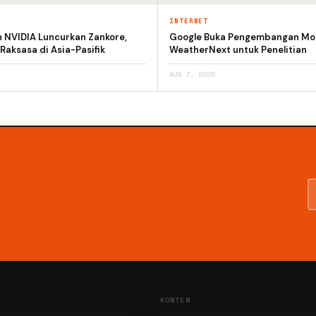
INTERNET
n NVIDIA Luncurkan Zankore,
Google Buka Pengembangan Mod
 Raksasa di Asia-Pasifik
WeatherNext untuk Penelitian
AUG 7, 2026
KONTEN