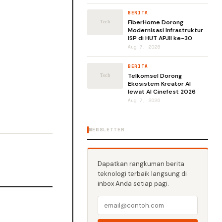
BERITA
FiberHome Dorong
Modernisasi Infrastruktur
ISP di HUT APJII ke-30
Aug 7, 2026
BERITA
Telkomsel Dorong
Ekosistem Kreator AI
lewat AI Cinefest 2026
Aug 7, 2026
NEWSLETTER
Dapatkan rangkuman berita
teknologi terbaik langsung di
inbox Anda setiap pagi.