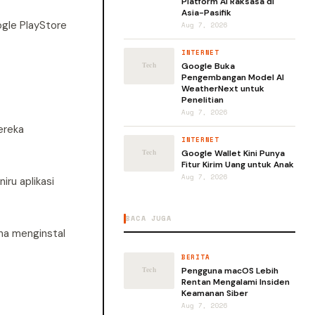
Platform AI Raksasa di
Asia-Pasifik
ogle PlayStore
Aug 7, 2026
INTERNET
Google Buka
Pengembangan Model AI
WeatherNext untuk
Penelitian
Aug 7, 2026
ereka
INTERNET
Google Wallet Kini Punya
Fitur Kirim Uang untuk Anak
Aug 7, 2026
ru aplikasi
BACA JUGA
una menginstal
BERITA
Pengguna macOS Lebih
Rentan Mengalami Insiden
Keamanan Siber
Aug 7, 2026