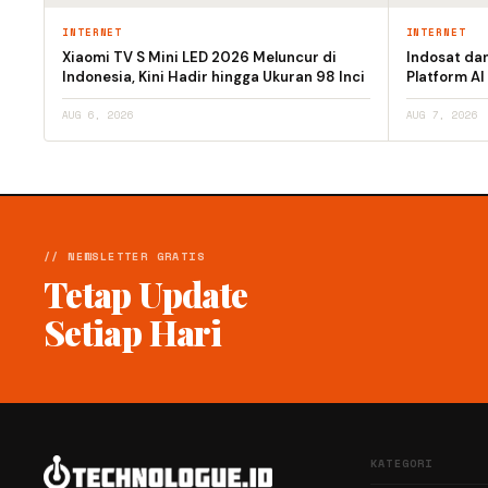
INTERNET
INTERNET
Xiaomi TV S Mini LED 2026 Meluncur di
Indosat da
Indonesia, Kini Hadir hingga Ukuran 98 Inci
Platform AI
AUG 6, 2026
AUG 7, 2026
// NEWSLETTER GRATIS
Tetap Update
Setiap Hari
KATEGORI