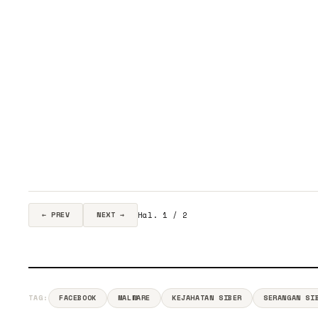
Hal. 1 / 2
← PREV
NEXT →
TAG:
FACEBOOK
MALWARE
KEJAHATAN SIBER
SERANGAN SI