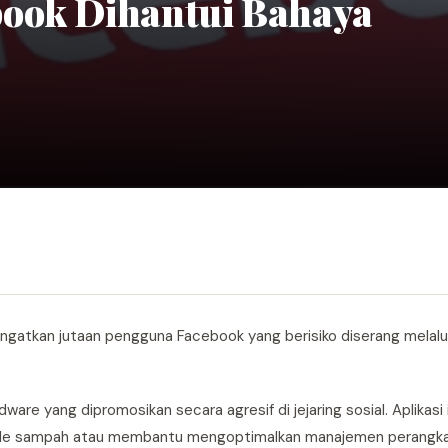
book Dihantui Bahaya
ngatkan jutaan pengguna Facebook yang berisiko diserang melalui 
dware yang dipromosikan secara agresif di jejaring sosial. Aplikas
 file sampah atau membantu mengoptimalkan manajemen perangka