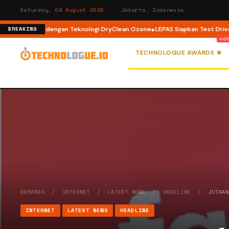
Saturday,
08 August 2026
· Jakarta, Indonesia
ront Load dengan Teknologi DryClean Ozone
LEPAS Siapkan Test Drive dan
BREAKING
TECHNOLOGUE AWARDS ★
BERANDA
/
INTERNET
/
LATEST NEWS
/
HEADLINE
/
JUTAA
INTERNET
LATEST NEWS
HEADLINE