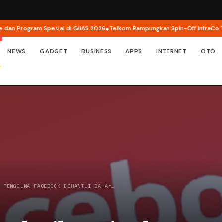
 Program Spesial di GIIAS 2026
Telkom Rampungkan Spin-Off InfraCo Tahap 
NEWS
GADGET
BUSINESS
APPS
INTERNET
OTO
N PENGGUNA FACEBOOK DIHANTUI BAHAY…