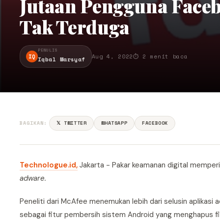
Jutaan Pengguna Face
Tak Terduga
PENULIS
IQ
Aug 4, 2022
⏱ 2 menit baca
Iqbal Marsyaf
BAGIKAN:
𝕏 TWITTER
WHATSAPP
FACEBOOK
Technologue.id,
Jakarta - Pakar keamanan digital memperi
adware.
Peneliti dari McAfee menemukan lebih dari selusin aplikasi a
sebagai fitur pembersih sistem Android yang menghapus