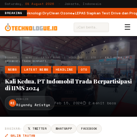
Saturday,
08 August 2026
· Jakarta, Indonesia
ad dengan Teknologi DryClean Ozone
LEPAS Siapkan Test Drive dan Program
BREAKING
☰
⌕
BERANDA
/
NEWS
/
LATEST NEWS
/
HEADLINE
/
OTO
/
KALI KEDUA, PT
INDOMOBIL TRADA BERPARTI…
NEWS
LATEST NEWS
HEADLINE
OTO
Kali Kedua, PT Indomobil Trada Berpartisipasi
di IIMS 2024
PENULIS
RI
Feb 15, 2024
⏱ 2 menit baca
Riyandy Aristyo
BAGIKAN:
𝕏 TWITTER
WHATSAPP
FACEBOOK
🔗 SALIN TAUTAN