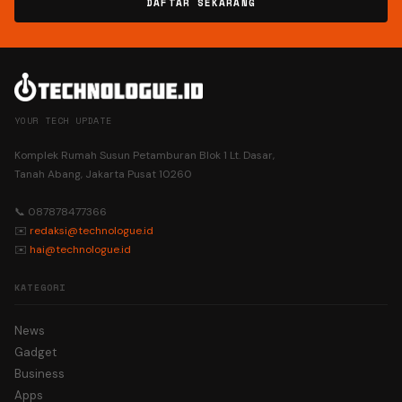
DAFTAR SEKARANG
YOUR TECH UPDATE
Komplek Rumah Susun Petamburan Blok 1 Lt. Dasar,
Tanah Abang, Jakarta Pusat 10260
📞 087878477366
✉️
redaksi@technologue.id
✉️
hai@technologue.id
KATEGORI
News
Gadget
Business
Apps