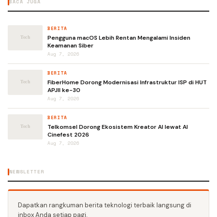
BACA JUGA
BERITA
Pengguna macOS Lebih Rentan Mengalami Insiden
Keamanan Siber
Aug 7, 2026
BERITA
FiberHome Dorong Modernisasi Infrastruktur ISP di HUT
APJII ke-30
Aug 7, 2026
BERITA
Telkomsel Dorong Ekosistem Kreator AI lewat AI
Cinefest 2026
Aug 7, 2026
NEWSLETTER
Dapatkan rangkuman berita teknologi terbaik langsung di
inbox Anda setiap pagi.