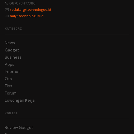
📞 087878477366
✉️
redaksi@technologue.id
✉️
hai@technologue.id
KATEGORI
News
Gadget
Business
Apps
Internet
Oto
Tips
Forum
Lowongan Kerja
KONTEN
Review Gadget