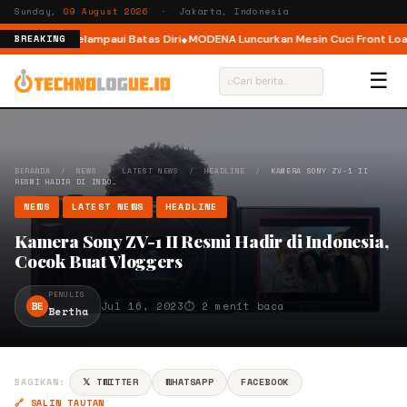
Sunday,
09 August 2026
· Jakarta, Indonesia
ak Pelari Melampaui Batas Diri
MODENA Luncurkan Mesin Cuci Front Load 
BREAKING
☰
⌕
BERANDA
/
NEWS
/
LATEST NEWS
/
HEADLINE
/
KAMERA SONY ZV-1 II
RESMI HADIR DI INDO…
NEWS
LATEST NEWS
HEADLINE
Kamera Sony ZV-1 II Resmi Hadir di Indonesia,
Cocok Buat Vloggers
PENULIS
BE
Jul 16, 2023
⏱ 2 menit baca
Bertha
BAGIKAN:
𝕏 TWITTER
WHATSAPP
FACEBOOK
🔗 SALIN TAUTAN