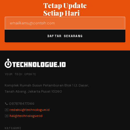
Tetap Update
Setiap Hari
DAFTAR SEKARANG
YOUR TECH UPDATE
Komplek Rumah Susun Petamburan Blok 1 Lt. Dasar,
Tanah Abang, Jakarta Pusat 10260
📞 087878477366
✉️
redaksi@technologue.id
✉️
hai@technologue.id
KATEGORI