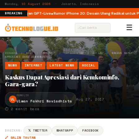
Monday,
10 August 2026
· Jakarta, Indonesia
Natural dengan GPT-Live
Rumor iPhone 20: Desain Ulang Radikal untuk Per
BREAKING
☰
⌕
BERANDA
/
NEWS
/
INTERNET
/
LATEST NEWS
/
SOCIAL
/
KASKUS DAPAT
APRESIASI DARI KEMKOMINFO,…
NEWS
INTERNET
LATEST NEWS
SOCIAL
Kaskus Dapat Apresiasi dari Kemkominfo,
Gara-gara?
PENULIS
UL
Aug 27, 2017
Ulwan Fakhri Noviadhista
⏱ 2 menit baca
BAGIKAN:
𝕏 TWITTER
WHATSAPP
FACEBOOK
🔗 SALIN TAUTAN