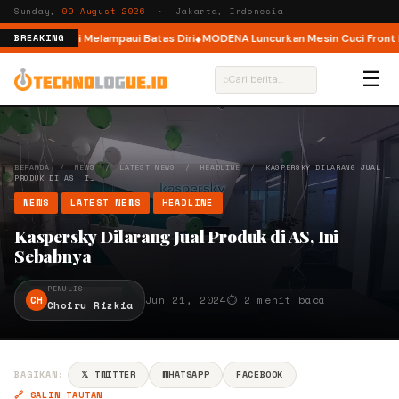
Sunday,
09 August 2026
· Jakarta, Indonesia
, Ajak Pelari Melampaui Batas Diri
MODENA Luncurkan Mesin Cuci Front Lo
BREAKING
☰
⌕
BERANDA
/
NEWS
/
LATEST NEWS
/
HEADLINE
/
KASPERSKY DILARANG JUAL
PRODUK DI AS, I…
NEWS
LATEST NEWS
HEADLINE
Kaspersky Dilarang Jual Produk di AS, Ini
Sebabnya
PENULIS
CH
Jun 21, 2024
⏱ 2 menit baca
Choiru Rizkia
BAGIKAN:
𝕏 TWITTER
WHATSAPP
FACEBOOK
🔗 SALIN TAUTAN