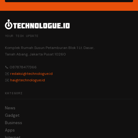
YOUR TECH UPDATE
Komplek Rumah Susun Petamburan Blok 1 Lt. Dasar,
Tanah Abang, Jakarta Pusat 10260
📞 087878477366
✉️
redaksi@technologue.id
✉️
hai@technologue.id
KATEGORI
News
Gadget
Business
Apps
Internet