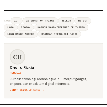
TAG:
IOT
INTERNET OF THINGS
TELKOM
NB IOT
LORA
SIGFOX
NARROW BAND-INTERNET OF THINGS
LONG RANGE ACCESS
STANDAR TEKNOLOGI RADIO
CH
Choiru Rizkia
PENULIS
Jurnalis teknologi Technologue.id — meliput gadget,
chipset, dan ekosistem digital Indonesia.
LIHAT SEMUA ARTIKEL →