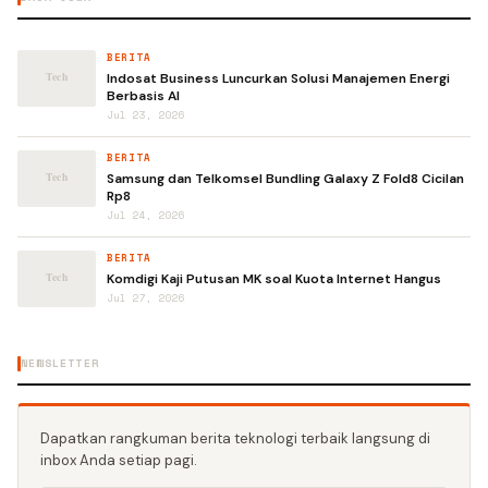
BERITA
Indosat Business Luncurkan Solusi Manajemen Energi
Berbasis AI
Jul 23, 2026
BERITA
Samsung dan Telkomsel Bundling Galaxy Z Fold8 Cicilan
Rp8
Jul 24, 2026
BERITA
Komdigi Kaji Putusan MK soal Kuota Internet Hangus
Jul 27, 2026
NEWSLETTER
Dapatkan rangkuman berita teknologi terbaik langsung di
inbox Anda setiap pagi.