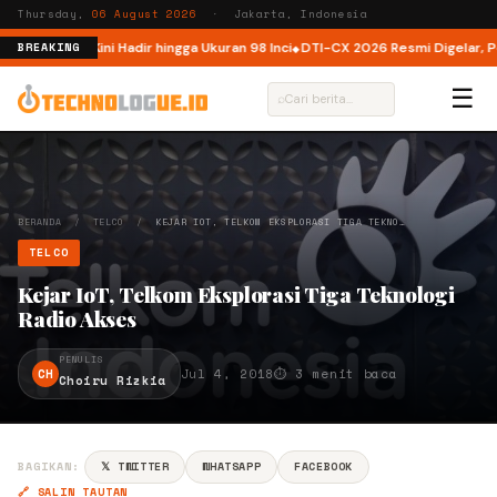
Thursday,
06 August 2026
· Jakarta, Indonesia
ndonesia, Kini Hadir hingga Ukuran 98 Inci
DTI-CX 2026 Resmi Digelar, Perku
BREAKING
☰
⌕
BERANDA
/
TELCO
/
KEJAR IOT, TELKOM EKSPLORASI TIGA TEKNO…
TELCO
Kejar IoT, Telkom Eksplorasi Tiga Teknologi
Radio Akses
PENULIS
CH
Jul 4, 2018
⏱ 3 menit baca
Choiru Rizkia
BAGIKAN:
𝕏 TWITTER
WHATSAPP
FACEBOOK
🔗 SALIN TAUTAN