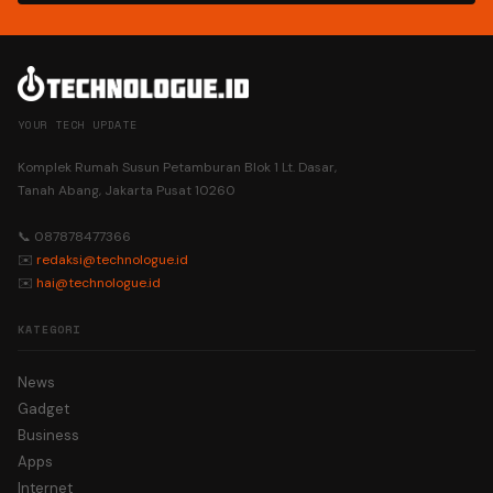
YOUR TECH UPDATE
Komplek Rumah Susun Petamburan Blok 1 Lt. Dasar,
Tanah Abang, Jakarta Pusat 10260
📞 087878477366
✉️
redaksi@technologue.id
✉️
hai@technologue.id
KATEGORI
News
Gadget
Business
Apps
Internet