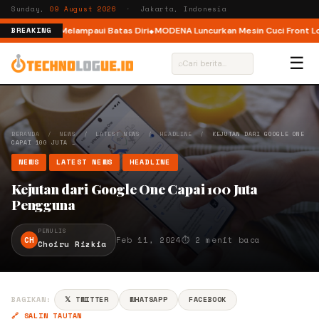
Sunday,
09 August 2026
· Jakarta, Indonesia
Ajak Pelari Melampaui Batas Diri
MODENA Luncurkan Mesin Cuci Front Load
BREAKING
☰
⌕
BERANDA
/
NEWS
/
LATEST NEWS
/
HEADLINE
/
KEJUTAN DARI GOOGLE ONE
CAPAI 100 JUTA …
NEWS
LATEST NEWS
HEADLINE
Kejutan dari Google One Capai 100 Juta
Pengguna
PENULIS
CH
Feb 11, 2024
⏱ 2 menit baca
Choiru Rizkia
BAGIKAN:
𝕏 TWITTER
WHATSAPP
FACEBOOK
🔗 SALIN TAUTAN