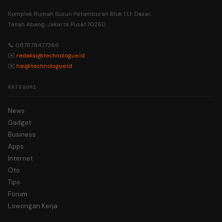
Komplek Rumah Susun Petamburan Blok 1 Lt. Dasar,
Tanah Abang, Jakarta Pusat 10260
📞 087878477366
✉️
redaksi@technologue.id
✉️
hai@technologue.id
KATEGORI
News
Gadget
Business
Apps
Internet
Oto
Tips
Forum
Lowongan Kerja