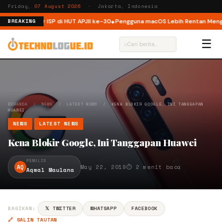
Friday,
07 August 2026
· Jakarta, Indonesia
frastruktur ISP di HUT APJII ke-30
Pengguna macOS Lebih Rentan Mengala
BREAKING
☰
⌕
BERANDA
/
NEWS
/
LATEST NEWS
/
KENA BLOKIR GOOGLE, INI TANGGAPAN
HUAWEI
NEWS
LATEST NEWS
Kena Blokir Google, Ini Tanggapan Huawei
PENULIS
AQ
May 22, 2019
⏱ 2 menit baca
Aqmal Maulana
BAGIKAN:
𝕏 TWITTER
WHATSAPP
FACEBOOK
🔗 SALIN TAUTAN