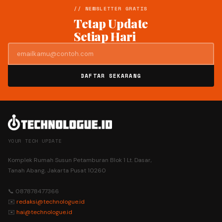
// NEWSLETTER GRATIS
Tetap Update
Setiap Hari
DAFTAR SEKARANG
YOUR TECH UPDATE
Komplek Rumah Susun Petamburan Blok 1 Lt. Dasar,
Tanah Abang, Jakarta Pusat 10260
📞 087878477366
✉️
redaksi@technologue.id
✉️
hai@technologue.id