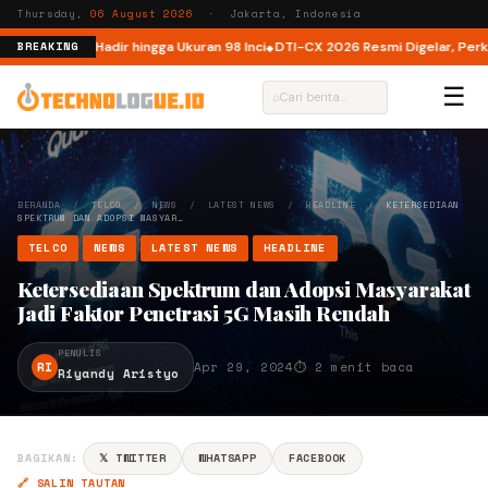
Thursday,
06 August 2026
· Jakarta, Indonesia
nesia, Kini Hadir hingga Ukuran 98 Inci
DTI-CX 2026 Resmi Digelar, Perkuat
BREAKING
☰
⌕
BERANDA
/
TELCO
/
NEWS
/
LATEST NEWS
/
HEADLINE
/
KETERSEDIAAN
SPEKTRUM DAN ADOPSI MASYAR…
TELCO
NEWS
LATEST NEWS
HEADLINE
Ketersediaan Spektrum dan Adopsi Masyarakat
Jadi Faktor Penetrasi 5G Masih Rendah
PENULIS
RI
Apr 29, 2024
⏱ 2 menit baca
Riyandy Aristyo
BAGIKAN:
𝕏 TWITTER
WHATSAPP
FACEBOOK
🔗 SALIN TAUTAN