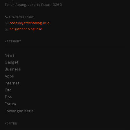
Tanah Abang, Jakarta Pusat 10260
📞 087878477366
✉️
redaksi@technologue.id
✉️
hai@technologue.id
KATEGORI
News
Gadget
Business
Apps
Internet
Oto
Tips
Forum
Lowongan Kerja
KONTEN