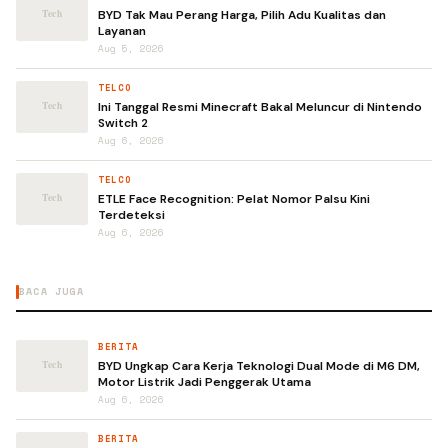
BYD Tak Mau Perang Harga, Pilih Adu Kualitas dan
Layanan
Aug 5, 2026
TELCO
Ini Tanggal Resmi Minecraft Bakal Meluncur di Nintendo
Switch 2
Aug 6, 2026
TELCO
ETLE Face Recognition: Pelat Nomor Palsu Kini
Terdeteksi
Aug 6, 2026
BACA JUGA
BERITA
BYD Ungkap Cara Kerja Teknologi Dual Mode di M6 DM,
Motor Listrik Jadi Penggerak Utama
Aug 6, 2026
BERITA