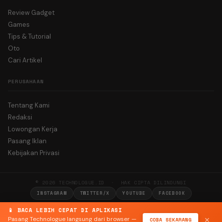
Review Gadget
Games
Tips & Tutorial
Oto
Cari Artikel
PERUSAHAAN
Tentang Kami
Redaksi
Lowongan Kerja
Pasang Iklan
Kebijakan Privasi
© 2026 TECHNOLOGUE.ID · HAK CIPTA DILINDUNGI
INSTAGRAM
TWITTER/X
YOUTUBE
FACEBOOK
📱 BACA LEBIH CEPAT DI APLIKASI
Pasang Technologue langsung dari browser —
COBA SEKARANG
✕