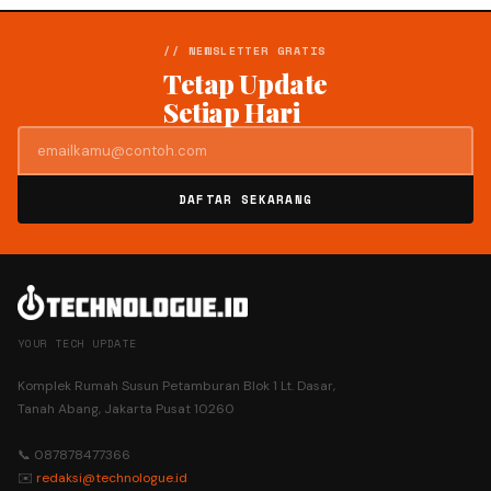
// NEWSLETTER GRATIS
Tetap Update
Setiap Hari
DAFTAR SEKARANG
YOUR TECH UPDATE
Komplek Rumah Susun Petamburan Blok 1 Lt. Dasar,
Tanah Abang, Jakarta Pusat 10260
📞 087878477366
✉️
redaksi@technologue.id