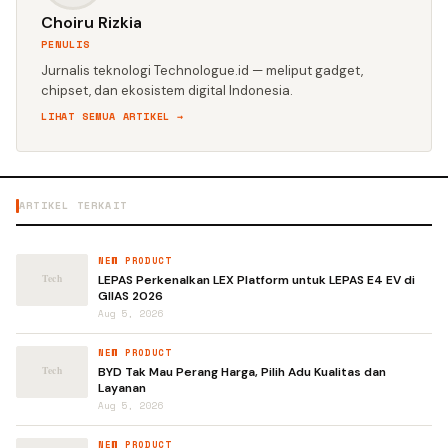
Choiru Rizkia
PENULIS
Jurnalis teknologi Technologue.id — meliput gadget,
chipset, dan ekosistem digital Indonesia.
LIHAT SEMUA ARTIKEL →
ARTIKEL TERKAIT
NEW PRODUCT
LEPAS Perkenalkan LEX Platform untuk LEPAS E4 EV di
GIIAS 2026
Aug 5, 2026
NEW PRODUCT
BYD Tak Mau Perang Harga, Pilih Adu Kualitas dan
Layanan
Aug 5, 2026
NEW PRODUCT