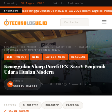
Thursday,
06 August 2026
· Jakarta, Indonesia
esia, Kini Hadir hingga Ukuran 98 Inci
DTI-CX 2026 Resmi Digelar, Perkuat E
BREAKING
☰
⌕
BERANDA
/
NEW PRODUCT
/
NEWS
/
LATEST NEWS
/
HEADLINE
/
KEUNGGULAN SHARP PUREFIT FX-S120Y PENJE…
NEW PRODUCT
NEWS
LATEST NEWS
HEADLINE
Keunggulan Sharp Purefit FX-S120Y Penjernih
Udara Hunian Modern
PENULIS
CH
Oct 18, 2023
⏱ 3 menit baca
Choiru Rizkia
BAGIKAN:
𝕏 TWITTER
WHATSAPP
FACEBOOK
🔗 SALIN TAUTAN