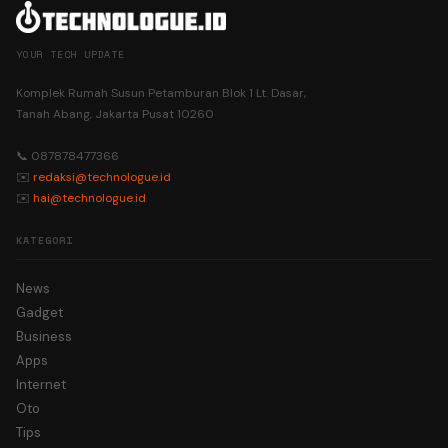
YOUR TECH UPDATE
Komplek Rumah Susun Petamburan Blok 1 Lt. Dasar,
Tanah Abang, Jakarta Pusat 10260
📞 087878477366
✉️
redaksi@technologue.id
✉️
hai@technologue.id
KATEGORI
News
Gadget
Business
Apps
Internet
Oto
Tips