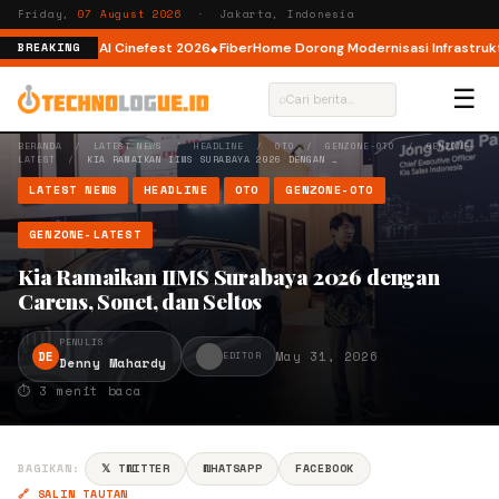
Friday,
07 August 2026
· Jakarta, Indonesia
r AI lewat AI Cinefest 2026
FiberHome Dorong Modernisasi Infrastruktur I
BREAKING
☰
⌕
BERANDA
/
LATEST NEWS
/
HEADLINE
/
OTO
/
GENZONE-OTO
/
GENZONE-
LATEST
/
KIA RAMAIKAN IIMS SURABAYA 2026 DENGAN …
LATEST NEWS
HEADLINE
OTO
GENZONE-OTO
GENZONE-LATEST
Kia Ramaikan IIMS Surabaya 2026 dengan
Carens, Sonet, dan Seltos
PENULIS
DE
May 31, 2026
EDITOR
Denny Mahardy
⏱ 3 menit baca
BAGIKAN:
𝕏 TWITTER
WHATSAPP
FACEBOOK
🔗 SALIN TAUTAN