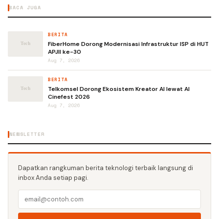
BACA JUGA
BERITA
FiberHome Dorong Modernisasi Infrastruktur ISP di HUT
APJII ke-30
Aug 7, 2026
BERITA
Telkomsel Dorong Ekosistem Kreator AI lewat AI
Cinefest 2026
Aug 7, 2026
NEWSLETTER
Dapatkan rangkuman berita teknologi terbaik langsung di
inbox Anda setiap pagi.