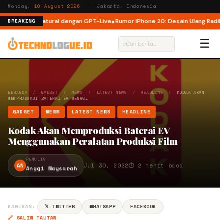
Monday,
10 August 2026
· Jakarta, Indonesia
ang Lebih Natural dengan GPT-Live
Rumor iPhone 20: Desain Ulang Radikal
BREAKING
☰
⌕
BERANDA
/
GADGET
/
NEWS
/
LATEST NEWS
/
HEADLINE
/
KODAK AKAN
MEMPRODUKSI BATERAI EV MENGG…
GADGET
NEWS
LATEST NEWS
HEADLINE
Kodak Akan Memproduksi Baterai EV
Menggunakan Peralatan Produksi Film
PENULIS
AN
Jul 30, 2022
⏱ 2 menit baca
Anggi Maysarah
BAGIKAN:
𝕏 TWITTER
WHATSAPP
FACEBOOK
🔗 SALIN TAUTAN