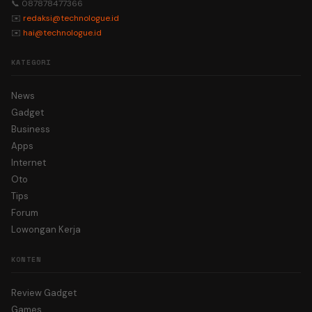
📞 087878477366
✉️
redaksi@technologue.id
✉️
hai@technologue.id
KATEGORI
News
Gadget
Business
Apps
Internet
Oto
Tips
Forum
Lowongan Kerja
KONTEN
Review Gadget
Games