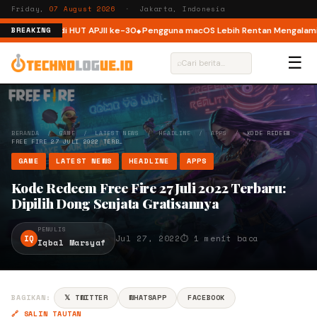
Friday,
07 August 2026
· Jakarta, Indonesia
ruktur ISP di HUT APJII ke-30
Pengguna macOS Lebih Rentan Mengalami In
BREAKING
☰
⌕
BERANDA
/
GAME
/
LATEST NEWS
/
HEADLINE
/
APPS
/
KODE REDEEM
FREE FIRE 27 JULI 2022 TERB…
GAME
LATEST NEWS
HEADLINE
APPS
Kode Redeem Free Fire 27 Juli 2022 Terbaru:
Dipilih Dong Senjata Gratisannya
PENULIS
IQ
Jul 27, 2022
⏱ 1 menit baca
Iqbal Marsyaf
BAGIKAN:
𝕏 TWITTER
WHATSAPP
FACEBOOK
🔗 SALIN TAUTAN