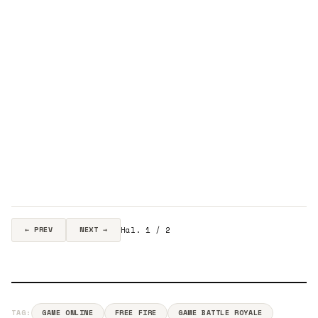
Hal. 1 / 2
← PREV
NEXT →
TAG:
GAME ONLINE
FREE FIRE
GAME BATTLE ROYALE