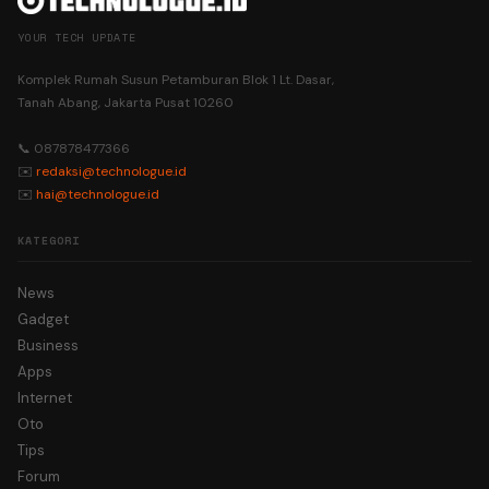
YOUR TECH UPDATE
Komplek Rumah Susun Petamburan Blok 1 Lt. Dasar,
Tanah Abang, Jakarta Pusat 10260
📞 087878477366
✉️
redaksi@technologue.id
✉️
hai@technologue.id
KATEGORI
News
Gadget
Business
Apps
Internet
Oto
Tips
Forum