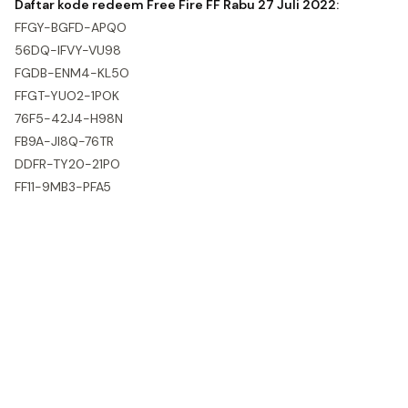
Daftar kode redeem Free Fire FF Rabu 27 Juli 2022:
FFGY-BGFD-APQO
56DQ-IFVY-VU98
FGDB-ENM4-KL5O
FFGT-YUO2-1POK
76F5-42J4-H98N
FB9A-JI8Q-76TR
DDFR-TY20-21PO
FF11-9MB3-PFA5