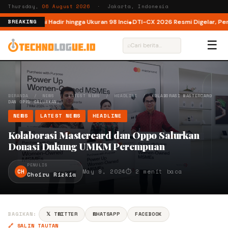
Thursday,
06 August 2026
· Jakarta, Indonesia
donesia, Kini Hadir hingga Ukuran 98 Inci
DTI-CX 2026 Resmi Digelar, Perkua
BREAKING
☰
⌕
BERANDA
/
NEWS
/
LATEST NEWS
/
HEADLINE
/
KOLABORASI MASTERCARD
DAN OPPO SALURKAN…
NEWS
LATEST NEWS
HEADLINE
Kolaborasi Mastercard dan Oppo Salurkan
Donasi Dukung UMKM Perempuan
PENULIS
CH
May 9, 2024
⏱ 2 menit baca
Choiru Rizkia
BAGIKAN:
𝕏 TWITTER
WHATSAPP
FACEBOOK
🔗 SALIN TAUTAN