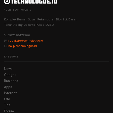
YOUR TECH UPDATE
Komplek Rumah Susun Petamburan Blok 1 Lt. Dasar,
Tanah Abang, Jakarta Pusat 10260
📞 087878477366
✉️
redaksi@technologue.id
✉️
hai@technologue.id
KATEGORI
News
Gadget
Business
Apps
Internet
Oto
Tips
Forum