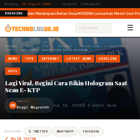
Sunday,
09 August 2026
· Jakarta, Indonesia
lar, Ajak Pelari Melampaui Batas Diri
MODENA Luncurkan Mesin Cuci Front
BREAKING
☰
⌕
BERANDA
/
NEWS
/
TIPS
/
INTERNET
/
LATEST NEWS
/
HEADLINE
/
APPS
/
LAGI VIRAL, BEGINI CARA BIKIN HOLOGRAM …
NEWS
TIPS
INTERNET
LATEST NEWS
HEADLINE
APPS
Lagi Viral, Begini Cara Bikin Hologram Saat
Scan E- KTP
PENULIS
AN
Jul 19, 2022
⏱ 2 menit baca
Anggi Maysarah
BAGIKAN:
𝕏 TWITTER
WHATSAPP
FACEBOOK
🔗 SALIN TAUTAN