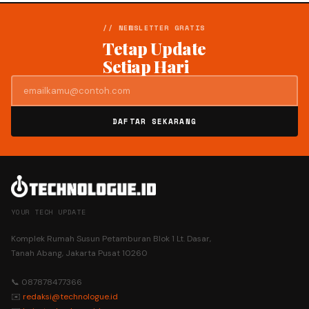
// NEWSLETTER GRATIS
Tetap Update
Setiap Hari
DAFTAR SEKARANG
YOUR TECH UPDATE
Komplek Rumah Susun Petamburan Blok 1 Lt. Dasar,
Tanah Abang, Jakarta Pusat 10260
📞 087878477366
✉️
redaksi@technologue.id