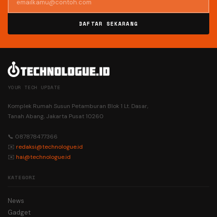
DAFTAR SEKARANG
YOUR TECH UPDATE
Komplek Rumah Susun Petamburan Blok 1 Lt. Dasar,
Tanah Abang, Jakarta Pusat 10260
📞 087878477366
✉️
redaksi@technologue.id
✉️
hai@technologue.id
KATEGORI
News
Gadget