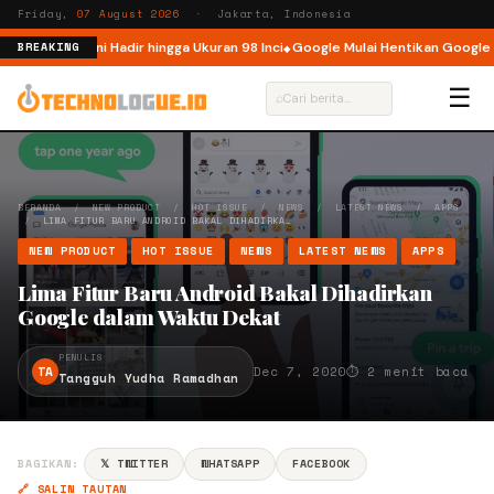
Friday,
07 August 2026
· Jakarta, Indonesia
ndonesia, Kini Hadir hingga Ukuran 98 Inci
Google Mulai Hentikan Google A
BREAKING
☰
⌕
BERANDA
/
NEW PRODUCT
/
HOT ISSUE
/
NEWS
/
LATEST NEWS
/
APPS
/
LIMA FITUR BARU ANDROID BAKAL DIHADIRKA…
NEW PRODUCT
HOT ISSUE
NEWS
LATEST NEWS
APPS
Lima Fitur Baru Android Bakal Dihadirkan
Google dalam Waktu Dekat
PENULIS
TA
Dec 7, 2020
⏱ 2 menit baca
Tangguh Yudha Ramadhan
BAGIKAN:
𝕏 TWITTER
WHATSAPP
FACEBOOK
🔗 SALIN TAUTAN