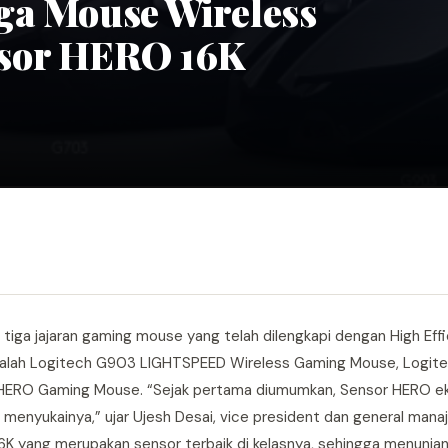
ga Mouse Wireless
nsor HERO 16K
s tiga jajaran gaming mouse yang telah dilengkapi dengan High Eff
a adalah Logitech G903 LIGHTSPEED Wireless Gaming Mouse, Logi
ERO Gaming Mouse. “Sejak pertama diumumkan, Sensor HERO eks
menyukainya,” ujar Ujesh Desai, vice president dan general mana
6K yang merupakan sensor terbaik di kelasnya, sehingga menunja