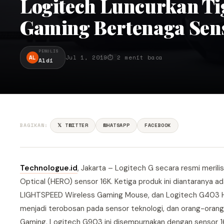
Logitech Luncurkan Ti
Gaming Bertenaga Se
PENULIS
AL
Jul 1, 2019
⏱ 2 menit baca
Aldi
BAGIKAN:
𝕏 TWITTER
WHATSAPP
FACEBOOK
Technologue.id
, Jakarta – Logitech G secara resmi merili
Optical (HERO) sensor 16K. Ketiga produk ini diantarany
LIGHTSPEED Wireless Gaming Mouse, dan Logitech G403 H
menjadi terobosan pada sensor teknologi, dan orang-orang 
Gaming. Logitech G903 ini disempurnakan dengan sensor 1