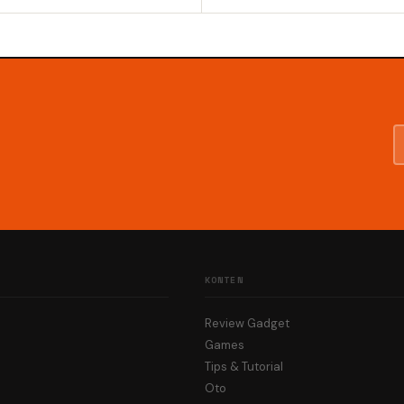
KONTEN
Review Gadget
Games
Tips & Tutorial
Oto