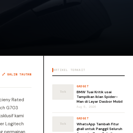
ARTIKEL TERKAIT
🔗 SALIN TAUTAN
GADGET
BMW Tuai Kritik usai
Tampilkan Iklan Spider-
icieny Rated
Man di Layar Dasbor Mobil
tech G703
Aug 5, 2026
klusif kami
GADGET
jer Logitech
WhatsApp Tambah Fitur
@all untuk Panggil Seluruh
ng permainan