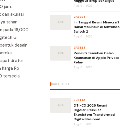
Anggota Grup Sekaligus
0 jam.
Aug 5, 2026
dan akurasi
GADGET
aya tahan
Ini Tanggal Resmi Minecraft
Bakal Meluncur di Nintendo
in pada 16,000
Switch 2
ogitech G
Aug 6, 2026
bentuk desain
GADGET
mereka
Peneliti Temukan Celah
Keamanan di Apple Private
apat di atur
Relay
 harga Rp
Aug 6, 2026
O tersedia
BACA JUGA
BERITA
DTI-CX 2026 Resmi
Digelar, Perkuat
Ekosistem Transformasi
Digital Nasional
Aug 5, 2026