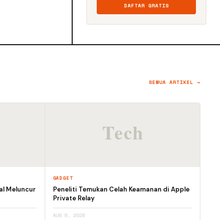
DAFTAR GRATIS
SEMUA ARTIKEL →
GADGET
al Meluncur
Peneliti Temukan Celah Keamanan di Apple
Private Relay
AUG 6, 2026