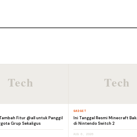
GADGET
ambah Fitur @all untuk Panggil
Ini Tanggal Resmi Minecraft Bak
ggota Grup Sekaligus
di Nintendo Switch 2
AUG 6, 2026