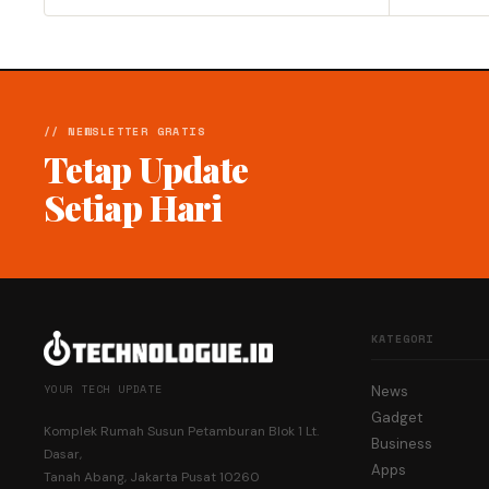
// NEWSLETTER GRATIS
Tetap Update
Setiap Hari
KATEGORI
YOUR TECH UPDATE
News
Gadget
Komplek Rumah Susun Petamburan Blok 1 Lt.
Business
Dasar,
Apps
Tanah Abang, Jakarta Pusat 10260