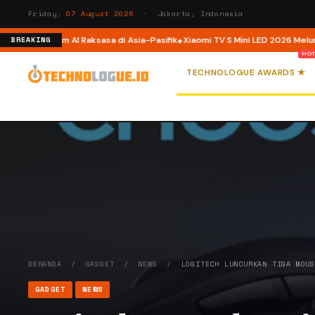
Friday,
07 August 2026
· Jakarta, Indonesia
, Platform AI Raksasa di Asia-Pasifik
Xiaomi TV S Mini LED 2026 Meluncur di
BREAKING
TECHNOLOGUE AWARDS ★
BERANDA
/
GADGET
/
NEWS
/
LOGITECH LUNCURKAN TIGA MOU
GADGET
NEWS