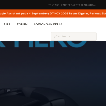
TENTANG KAMI
REDAKSI
IKLAN
KONTAK
 Assistant pada 4 September
DTI-CX 2026 Resmi Digelar, Perkuat Ekosiste
TIPS
FORUM
LOWONGAN KERJA
⌕