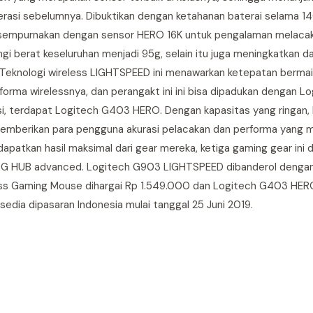
nerasi sebelumnya. Dibuktikan dengan ketahanan baterai selama 14
sempurnakan dengan sensor HERO 16K untuk pengalaman melacak 
i berat keseluruhan menjadi 95g, selain itu juga meningkatkan d
. Teknologi wireless LIGHTSPEED ini menawarkan ketepatan berma
rma wirelessnya, dan perangakt ini ini bisa dipadukan dengan L
, terdapat Logitech G403 HERO. Dengan kapasitas yang ringan, 
emberikan para pengguna akurasi pelacakan dan performa yang 
tkan hasil maksimal dari gear mereka, ketiga gaming gear ini d
s G HUB advanced. Logitech G903 LIGHTSPEED dibanderol dengan
s Gaming Mouse dihargai Rp 1.549.000 dan Logitech G403 HER
edia dipasaran Indonesia mulai tanggal 25 Juni 2019.