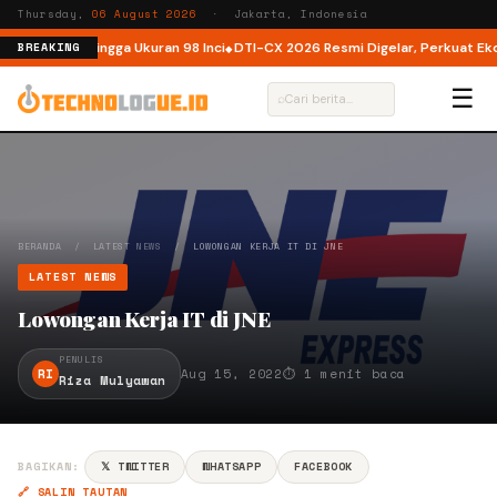
Thursday,
06 August 2026
· Jakarta, Indonesia
Kini Hadir hingga Ukuran 98 Inci
DTI-CX 2026 Resmi Digelar, Perkuat Ekosis
BREAKING
☰
⌕
BERANDA
/
LATEST NEWS
/
LOWONGAN KERJA IT DI JNE
LATEST NEWS
Lowongan Kerja IT di JNE
PENULIS
RI
Aug 15, 2022
⏱ 1 menit baca
Riza Mulyawan
BAGIKAN:
𝕏 TWITTER
WHATSAPP
FACEBOOK
🔗 SALIN TAUTAN