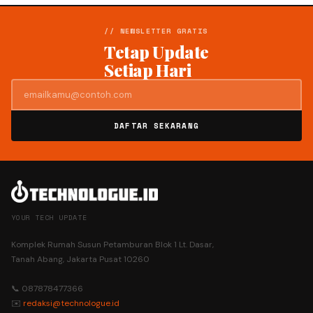
// NEWSLETTER GRATIS
Tetap Update
Setiap Hari
DAFTAR SEKARANG
YOUR TECH UPDATE
Komplek Rumah Susun Petamburan Blok 1 Lt. Dasar,
Tanah Abang, Jakarta Pusat 10260
📞 087878477366
✉️
redaksi@technologue.id