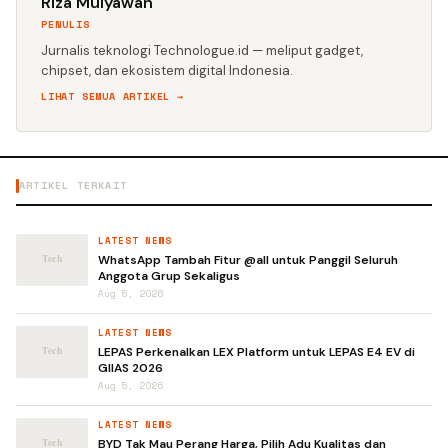
Riza Mulyawan
PENULIS
Jurnalis teknologi Technologue.id — meliput gadget,
chipset, dan ekosistem digital Indonesia.
LIHAT SEMUA ARTIKEL →
ARTIKEL TERKAIT
LATEST NEWS
WhatsApp Tambah Fitur @all untuk Panggil Seluruh
Anggota Grup Sekaligus
Aug 5, 2026
LATEST NEWS
LEPAS Perkenalkan LEX Platform untuk LEPAS E4 EV di
GIIAS 2026
Aug 5, 2026
LATEST NEWS
BYD Tak Mau Perang Harga, Pilih Adu Kualitas dan