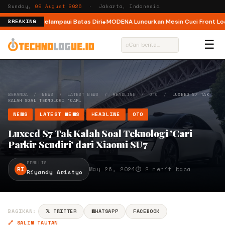
Sunday,
09 August 2026
· Jakarta, Indonesia
ak Pelari Melampaui Batas Diri
MODENA Luncurkan Mesin Cuci Front Load d
BREAKING
☰
⌕
BERANDA
/
NEWS
/
LATEST NEWS
/
HEADLINE
/
OTO
/
LUXEED S7 TAK
KALAH SOAL TEKNOLOGI 'CAR…
NEWS
LATEST NEWS
HEADLINE
OTO
Luxeed S7 Tak Kalah Soal Teknologi 'Cari
Parkir Sendiri' dari Xiaomi SU7
PENULIS
RI
May 26, 2024
⏱ 2 menit baca
Riyandy Aristyo
BAGIKAN:
𝕏 TWITTER
WHATSAPP
FACEBOOK
🔗 SALIN TAUTAN