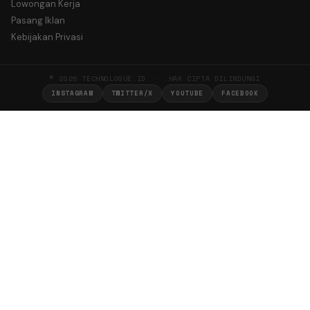
Lowongan Kerja
Pasang Iklan
Kebijakan Privasi
© 2026 TECHNOLOGUE.ID · HAK CIPTA DILINDUNGI
INSTAGRAM
TWITTER/X
YOUTUBE
FACEBOOK