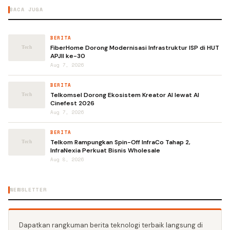
BACA JUGA
BERITA
FiberHome Dorong Modernisasi Infrastruktur ISP di HUT
APJII ke-30
Aug 7, 2026
BERITA
Telkomsel Dorong Ekosistem Kreator AI lewat AI
Cinefest 2026
Aug 7, 2026
BERITA
Telkom Rampungkan Spin-Off InfraCo Tahap 2,
InfraNexia Perkuat Bisnis Wholesale
Aug 8, 2026
NEWSLETTER
Dapatkan rangkuman berita teknologi terbaik langsung di