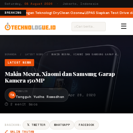
Saturday,
08 August 2026
· Jakarta, Indonesia
ont Load dengan Teknologi DryClean Ozone
LEPAS Siapkan Test Drive dan 
BREAKING
☰
⌕
BERANDA
/
LATEST NEWS
/
MAKIN MESRA, XIAOMI DAN SAMSUNG GARAP K…
LATEST NEWS
Makin Mesra, Xiaomi dan Samsung Garap
Kamera 150MP
PENULIS
TA
Apr 28, 2020
Tangguh Yudha Ramadhan
⏱ 2 menit baca
BAGIKAN:
𝕏 TWITTER
WHATSAPP
FACEBOOK
🔗 SALIN TAUTAN