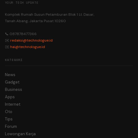
YOUR TECH UPDATE
Komplek Rumah Susun Petamburan Blok 1 Lt. Dasar,
Tanah Abang, Jakarta Pusat 10260
📞 087878477366
✉️
redaksi@technologue.id
✉️
hai@technologue.id
KATEGORI
News
Gadget
Business
Apps
Internet
Oto
Tips
Forum
Lowongan Kerja