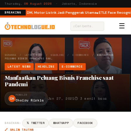
Thursday,
06 August 2026
· Jakarta, Indonesia
 Mode di M6 DM, Motor Listrik Jadi Penggerak Utama
ETLE Face Recognition
BREAKING
☰
⌕
BERANDA
/
LATEST NEWS
/
HEADLINE
/
E-COMMERCE
/
MANFAATKAN
PELUANG BISNIS FRANCHISE SAA…
LATEST NEWS
HEADLINE
E-COMMERCE
Manfaatkan Peluang Bisnis Franchise saat
Pandemi
PENULIS
CH
Jan 27, 2021
⏱ 3 menit baca
Choiru Rizkia
BAGIKAN:
𝕏 TWITTER
WHATSAPP
FACEBOOK
🔗 SALIN TAUTAN