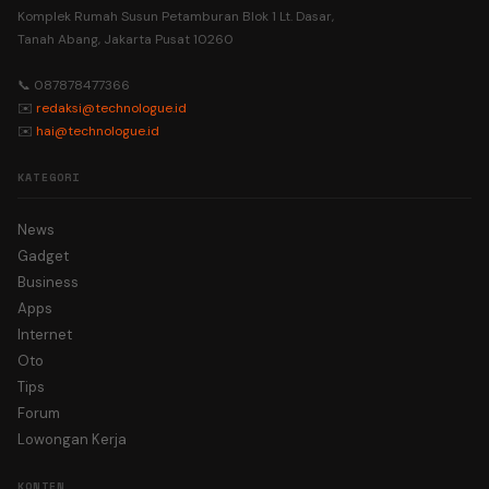
Komplek Rumah Susun Petamburan Blok 1 Lt. Dasar,
Tanah Abang, Jakarta Pusat 10260
📞 087878477366
✉️
redaksi@technologue.id
✉️
hai@technologue.id
KATEGORI
News
Gadget
Business
Apps
Internet
Oto
Tips
Forum
Lowongan Kerja
KONTEN