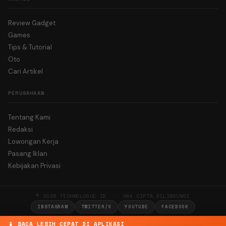
Review Gadget
Games
Tips & Tutorial
Oto
Cari Artikel
PERUSAHAAN
Tentang Kami
Redaksi
Lowongan Kerja
Pasang Iklan
Kebijakan Privasi
© 2026 TECHNOLOGUE.ID · HAK CIPTA DILINDUNGI
INSTAGRAM
TWITTER/X
YOUTUBE
FACEBOOK
📱 BACA LEBIH CEPAT DI APLIKASI