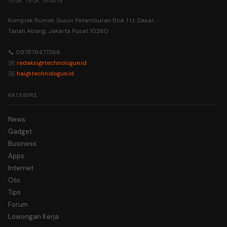
YOUR TECH UPDATE
Komplek Rumah Susun Petamburan Blok 1 Lt. Dasar,
Tanah Abang, Jakarta Pusat 10260
📞 087878477366
✉️
redaksi@technologue.id
✉️
hai@technologue.id
KATEGORI
News
Gadget
Business
Apps
Internet
Oto
Tips
Forum
Lowongan Kerja