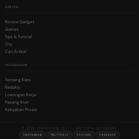
KONTEN
Review Gadget
Games
Tips & Tutorial
Oto
Cari Artikel
PERUSAHAAN
Tentang Kami
Redaksi
Lowongan Kerja
Pasang Iklan
Kebijakan Privasi
© 2026 TECHNOLOGUE.ID · HAK CIPTA DILINDUNGI
INSTAGRAM
TWITTER/X
YOUTUBE
FACEBOOK