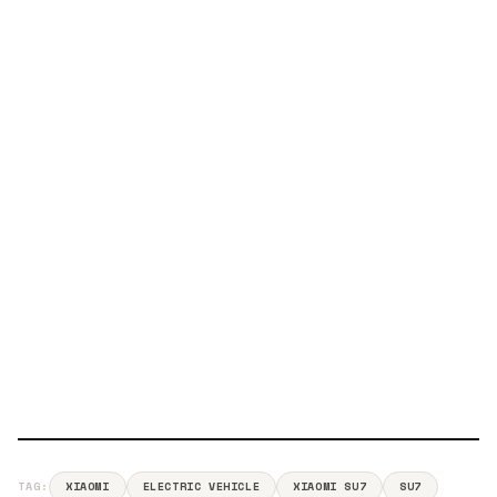
TAG:
XIAOMI
ELECTRIC VEHICLE
XIAOMI SU7
SU7