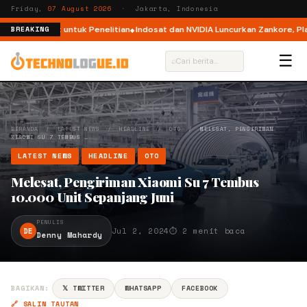
Friday,
07 August 2026
· Jakarta, Indonesia
atherNext untuk Penelitian
Indosat dan NVIDIA Luncurkan Zankore, Platfo
BREAKING
☰
⌕
BERANDA
/
LATEST NEWS
/
HEADLINE
/
OTO
/
MELESAT, PENGIRIMAN
XIAOMI SU 7 TEMBUS …
LATEST NEWS
HEADLINE
OTO
Melesat, Pengiriman Xiaomi Su 7 Tembus
10.000 Unit Sepanjang Juni
PENULIS
DE
Jul 2, 2024
⏱ 2 menit baca
Denny Mahardy
BAGIKAN:
𝕏 TWITTER
WHATSAPP
FACEBOOK
🔗 SALIN TAUTAN