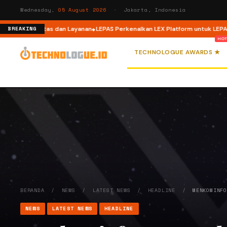
Wednesday,
05 August 2026
· Jakarta, Indonesia
 Adu Kualitas dan Layanan
LEPAS Perkenalkan LEX Platform untuk LEPAS E4 
BREAKING
TECHNOLOGUE AWARDS ★
BERANDA
/
NEWS
/
LATEST NEWS
/
HEADLINE
/
MENKOMINF
NEWS
LATEST NEWS
HEADLINE