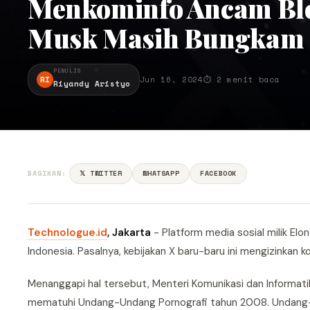
Menkominfo Ancam Blok
Musk Masih Bungkam
PENULIS
RI
Jun 16, 2024
⏱ 2 menit baca
Riyandy Aristyo
BAGIKAN:
𝕏 TWITTER
WHATSAPP
FACEBOOK
Technologue.id
, Jakarta
- Platform media sosial milik El
Indonesia. Pasalnya, kebijakan X baru-baru ini mengizinkan
Menanggapi hal tersebut, Menteri Komunikasi dan Informatik
mematuhi Undang-Undang Pornografi tahun 2008. Undang-u