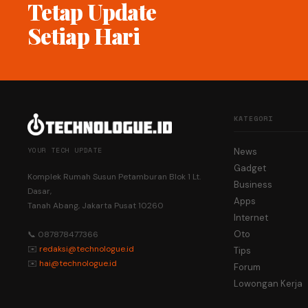
Tetap Update
Setiap Hari
KATEGORI
YOUR TECH UPDATE
News
Gadget
Komplek Rumah Susun Petamburan Blok 1 Lt.
Business
Dasar,
Apps
Tanah Abang, Jakarta Pusat 10260
Internet
Oto
📞 087878477366
✉️
redaksi@technologue.id
Tips
✉️
hai@technologue.id
Forum
Lowongan Kerja