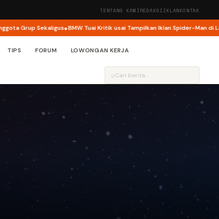
TENTANG KAMI
REDAKSI
IKLAN
KONTAK
a Grup Sekaligus
BMW Tuai Kritik usai Tampilkan Iklan Spider-Man di Layar
TIPS
FORUM
LOWONGAN KERJA
⌕