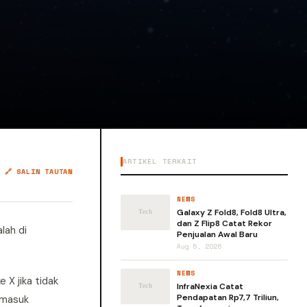
ARTIKEL TERKAIT
🔗 SALIN TAUTAN
NEWS
Galaxy Z Fold8, Fold8 Ultra,
dan Z Flip8 Catat Rekor
lah di
Penjualan Awal Baru
Aug 5, 2026
NEWS
 X jika tidak
InfraNexia Catat
Pendapatan Rp7,7 Triliun,
rmasuk