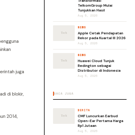
Transformasi
TelkomGroup Mulai
Tunjukkan Hasil
Aug 5, 2026
NEWS
Apple Cetak Pendapatan
Rekor pada Kuartal III 2026
 pengguna
Aug 5, 2026
inkan
NEWS
Huawei Cloud Tunjuk
Redington sebagai
Distributor di Indonesia
erintah juga
Aug 5, 2026
i di blokir,
BACA JUGA
BERITA
hun 2014,
CMF Luncurkan Earbud
Open-Ear Pertama Harga
Rp1 Jutaan
Aug 5, 2026