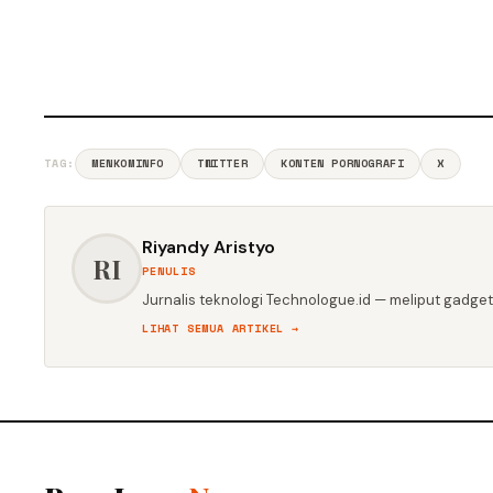
TAG:
MENKOMINFO
TWITTER
KONTEN PORNOGRAFI
X
Riyandy Aristyo
RI
PENULIS
Jurnalis teknologi Technologue.id — meliput gadget,
LIHAT SEMUA ARTIKEL →