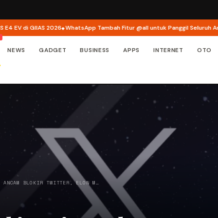
EV di GIIAS 2026
WhatsApp Tambah Fitur @all untuk Panggil Seluruh Anggot
NEWS
GADGET
BUSINESS
APPS
INTERNET
OTO
O ANCAM BLOKIR TWITTER, ELON M…