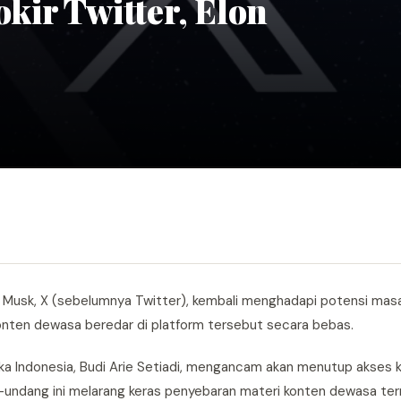
ir Twitter, Elon
on Musk, X (sebelumnya Twitter), kembali menghadapi potensi masa
 konten dewasa beredar di platform tersebut secara bebas.
a Indonesia, Budi Arie Setiadi, mengancam akan menutup akses ke
ndang ini melarang keras penyebaran materi konten dewasa te