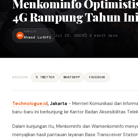
Menkominfo Optimist
4G Rampung Tahun In
PENULIS
AH
Jul 26, 2023
⏱ 2 menit baca
Ahmad Luthfi
BAGIKAN:
𝕏 TWITTER
WHATSAPP
FACEBOOK
Technologue.id
, Jakarta
- Menteri Komunikasi dan Informa
baru-baru ini berkunjung ke Kantor Badan Aksesibilitas Tele
Dalam kunjungan itu, Menkominfo dan Wamenkominfo menya
menyajikan hasil pantauan layanan Base Transceiver Statio