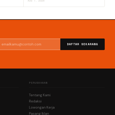
AUG 7, 2026
DAFTAR SEKARANG
PERUSAHAAN
Tentang Kami
Redaksi
Lowongan Kerja
Pasang Iklan