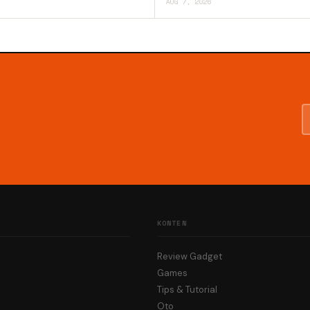
AUG 7, 2026
KONTEN
Review Gadget
Games
Tips & Tutorial
Oto