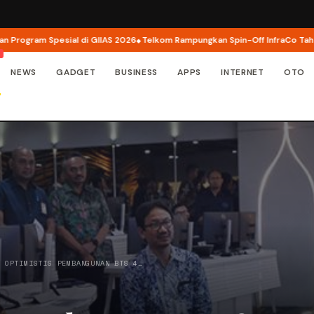
ram Spesial di GIIAS 2026
Telkom Rampungkan Spin-Off InfraCo Tahap 2, In
NEWS
GADGET
BUSINESS
APPS
INTERNET
OTO
O OPTIMISTIS PEMBANGUNAN BTS 4…