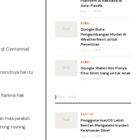
Platform AI Raksasa di
Asia-Pasifik
Aug 7, 2026
NEWS
Google Buka
Pengembangan Model AI
WeatherNext untuk
Penelitian
 di Centennial
Aug 7, 2026
NEWS
Google Wallet Kini Punya
urutnya hal itu
Fitur Kirim Uang untuk Anak
Aug 7, 2026
 Karena hak
BACA JUGA
BERITA
an masyarakat.
Pengguna macOS Lebih
Rentan Mengalami Insiden
tong royong.
Keamanan Siber
Aug 7, 2026