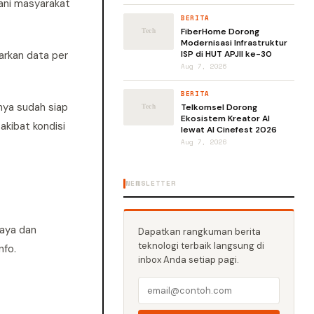
yani masyarakat
BERITA
FiberHome Dorong
Modernisasi Infrastruktur
arkan data per
ISP di HUT APJII ke-30
Aug 7, 2026
BERITA
nya sudah siap
Telkomsel Dorong
Ekosistem Kreator AI
akibat kondisi
lewat AI Cinefest 2026
Aug 7, 2026
NEWSLETTER
Daya dan
Dapatkan rangkuman berita
teknologi terbaik langsung di
nfo.
inbox Anda setiap pagi.