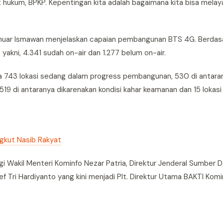
t hukum, BPKP. Kepentingan kita adalah bagaimana kita bisa mela
Januar Ismawan menjelaskan capaian pembangunan BTS 4G. Berdas
8 yakni, 4.341 sudah on-air dan 1.277 belum on-air.
ada 743 lokasi sedang dalam progress pembangunan, 530 di antara
19 di antaranya dikarenakan kondisi kahar keamanan dan 15 lokasi 
gkut Nasib Rakyat
gi Wakil Menteri Kominfo Nezar Patria, Direktur Jenderal Sumber 
ef Tri Hardiyanto yang kini menjadi Plt. Direktur Utama BAKTI Komi