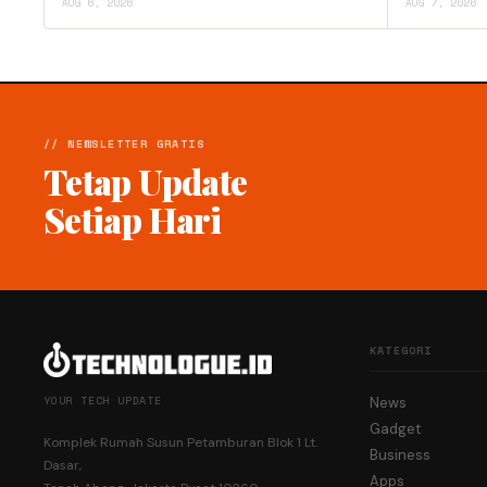
AUG 6, 2026
AUG 7, 2026
// NEWSLETTER GRATIS
Tetap Update
Setiap Hari
KATEGORI
YOUR TECH UPDATE
News
Gadget
Komplek Rumah Susun Petamburan Blok 1 Lt.
Business
Dasar,
Apps