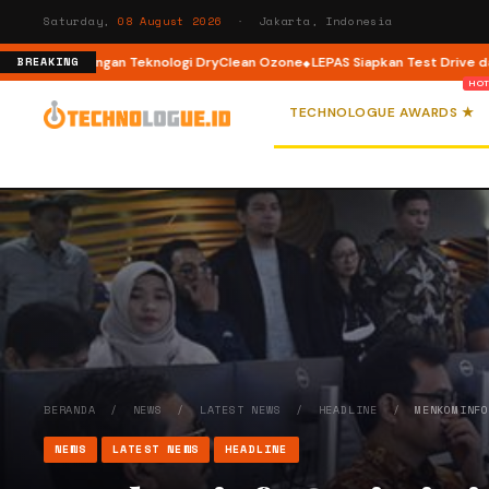
Saturday,
08 August 2026
· Jakarta, Indonesia
Load dengan Teknologi DryClean Ozone
LEPAS Siapkan Test Drive dan Prog
BREAKING
TECHNOLOGUE AWARDS ★
BERANDA
/
NEWS
/
LATEST NEWS
/
HEADLINE
/
MENKOMINF
NEWS
LATEST NEWS
HEADLINE