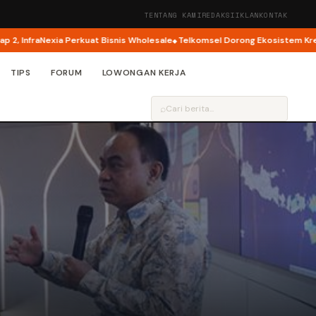
TENTANG KAMI
REDAKSI
IKLAN
KONTAK
fraNexia Perkuat Bisnis Wholesale
Telkomsel Dorong Ekosistem Kreator AI
TIPS
FORUM
LOWONGAN KERJA
⌕