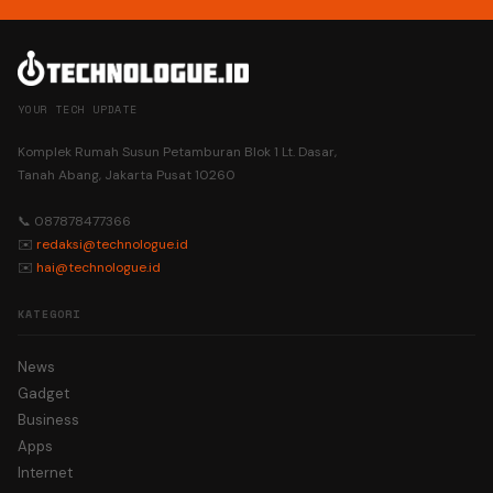
YOUR TECH UPDATE
Komplek Rumah Susun Petamburan Blok 1 Lt. Dasar,
Tanah Abang, Jakarta Pusat 10260
📞 087878477366
✉️
redaksi@technologue.id
✉️
hai@technologue.id
KATEGORI
News
Gadget
Business
Apps
Internet