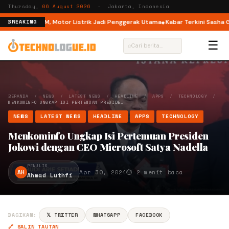
Thursday,
06 August 2026
· Jakarta, Indonesia
de di M6 DM, Motor Listrik Jadi Penggerak Utama
Kabar Terkini Sasha Grey
BREAKING
☰
⌕
BERANDA
/
NEWS
/
LATEST NEWS
/
HEADLINE
/
APPS
/
TECHNOLOGY
/
MENKOMINFO UNGKAP ISI PERTEMUAN PRESIDE…
NEWS
LATEST NEWS
HEADLINE
APPS
TECHNOLOGY
Menkominfo Ungkap Isi Pertemuan Presiden
Jokowi dengan CEO Microsoft Satya Nadella
PENULIS
AH
Apr 30, 2024
⏱ 2 menit baca
Ahmad Luthfi
BAGIKAN:
𝕏 TWITTER
WHATSAPP
FACEBOOK
🔗 SALIN TAUTAN