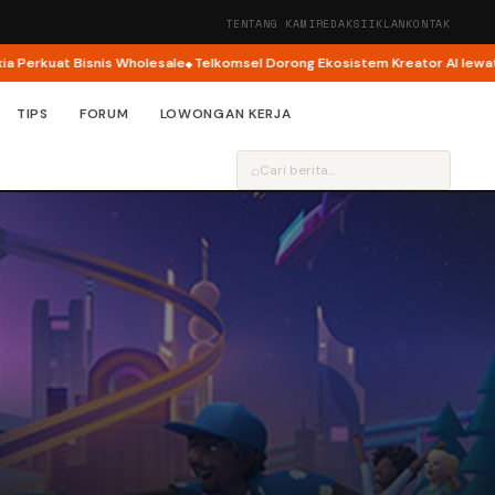
TENTANG KAMI
REDAKSI
IKLAN
KONTAK
uat Bisnis Wholesale
Telkomsel Dorong Ekosistem Kreator AI lewat AI Cin
TIPS
FORUM
LOWONGAN KERJA
⌕