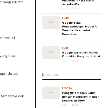
Platform AI Raksasa di
 yang intuitif
Asia-Pasifik
Aug 7, 2026
NEWS
Google Buka
Pengembangan Model AI
WeatherNext untuk
Penelitian
s melalui
Aug 7, 2026
NEWS
Google Wallet Kini Punya
yang bisa
Fitur Kirim Uang untuk Anak
Aug 7, 2026
ngat detail.
BACA JUGA
BERITA
Pengguna macOS Lebih
an-temannya dan
Rentan Mengalami Insiden
Keamanan Siber
Aug 7, 2026