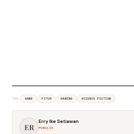
TAG:
GAME
FITUR
GAMING
SCIENCE FICTION
Erry Ike Setiawan
ER
PENULIS