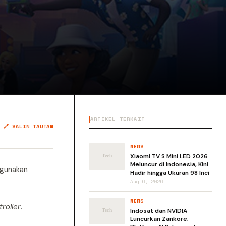
ARTIKEL TERKAIT
🔗 SALIN TAUTAN
NEWS
Xiaomi TV S Mini LED 2026
Meluncur di Indonesia, Kini
ggunakan
Hadir hingga Ukuran 98 Inci
Aug 6, 2026
NEWS
roller
.
Indosat dan NVIDIA
Luncurkan Zankore,