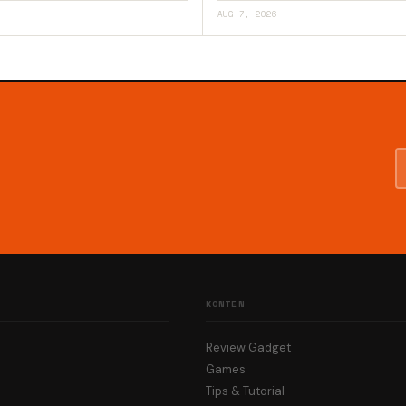
AUG 7, 2026
KONTEN
Review Gadget
Games
Tips & Tutorial