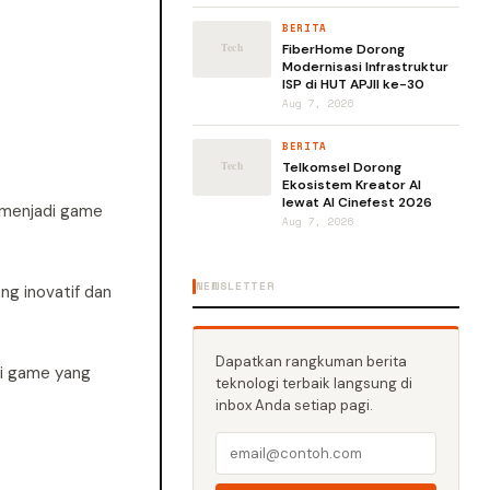
BERITA
FiberHome Dorong
Modernisasi Infrastruktur
ISP di HUT APJII ke-30
Aug 7, 2026
BERITA
Telkomsel Dorong
Ekosistem Kreator AI
lewat AI Cinefest 2026
t menjadi game
Aug 7, 2026
NEWSLETTER
g inovatif dan
Dapatkan rangkuman berita
di game yang
teknologi terbaik langsung di
inbox Anda setiap pagi.