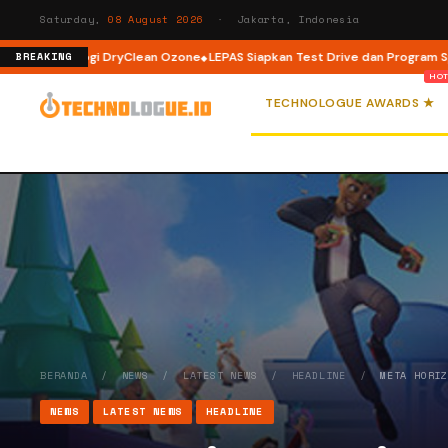
Saturday,
08 August 2026
· Jakarta, Indonesia
Teknologi DryClean Ozone
LEPAS Siapkan Test Drive dan Program Spesial d
BREAKING
TECHNOLOGUE AWARDS ★
BERANDA
/
NEWS
/
LATEST NEWS
/
HEADLINE
/
META HORI
NEWS
LATEST NEWS
HEADLINE