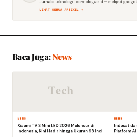
Jurnalis teknologi Technologue.id — meliput gadget,
LIHAT SEMUA ARTIKEL →
Baca Juga:
News
NEWS
NEWS
Xiaomi TV S Mini LED 2026 Meluncur di
Indosat da
Indonesia, Kini Hadir hingga Ukuran 98 Inci
Platform AI