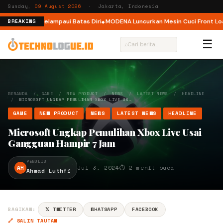
Sunday,
09 August 2026
· Jakarta, Indonesia
jak Pelari Melampaui Batas Diri
MODENA Luncurkan Mesin Cuci Front Load 
BREAKING
☰
⌕
BERANDA
/
GAME
/
NEW PRODUCT
/
NEWS
/
LATEST NEWS
/
HEADLINE
/
MICROSOFT UNGKAP PEMULIHAN XBOX LIVE US…
GAME
NEW PRODUCT
NEWS
LATEST NEWS
HEADLINE
Microsoft Ungkap Pemulihan Xbox Live Usai
Gangguan Hampir 7 Jam
PENULIS
AH
Jul 3, 2024
⏱ 2 menit baca
Ahmad Luthfi
BAGIKAN:
𝕏 TWITTER
WHATSAPP
FACEBOOK
🔗 SALIN TAUTAN