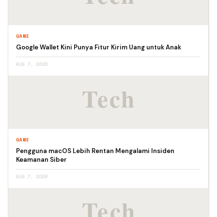
GAME
Google Wallet Kini Punya Fitur Kirim Uang untuk Anak
AUG 7, 2026
GAME
Pengguna macOS Lebih Rentan Mengalami Insiden
Keamanan Siber
AUG 7, 2026