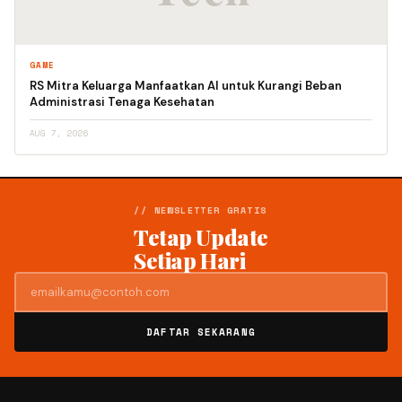
GAME
RS Mitra Keluarga Manfaatkan AI untuk Kurangi Beban
Administrasi Tenaga Kesehatan
AUG 7, 2026
// NEWSLETTER GRATIS
Tetap Update
Setiap Hari
DAFTAR SEKARANG