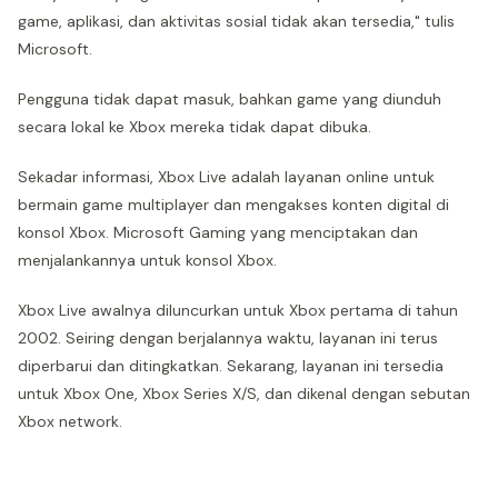
game, aplikasi, dan aktivitas sosial tidak akan tersedia," tulis
Microsoft.
Pengguna tidak dapat masuk, bahkan game yang diunduh
secara lokal ke Xbox mereka tidak dapat dibuka.
Sekadar informasi, Xbox Live adalah layanan online untuk
bermain game multiplayer dan mengakses konten digital di
konsol Xbox. Microsoft Gaming yang menciptakan dan
menjalankannya untuk konsol Xbox.
Xbox Live awalnya diluncurkan untuk Xbox pertama di tahun
2002. Seiring dengan berjalannya waktu, layanan ini terus
diperbarui dan ditingkatkan. Sekarang, layanan ini tersedia
untuk Xbox One, Xbox Series X/S, dan dikenal dengan sebutan
Xbox network.