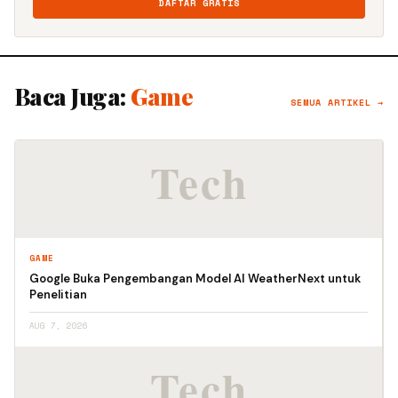
DAFTAR GRATIS
Baca Juga:
Game
SEMUA ARTIKEL →
GAME
Google Buka Pengembangan Model AI WeatherNext untuk
Penelitian
AUG 7, 2026