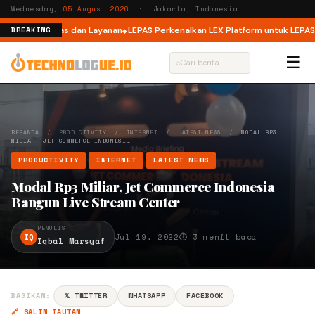
Wednesday,
05 August 2026
· Jakarta, Indonesia
h Adu Kualitas dan Layanan
LEPAS Perkenalkan LEX Platform untuk LEPAS E4
BREAKING
☰
⌕
BERANDA
/
PRODUCTIVITY
/
INTERNET
/
LATEST NEWS
/
MODAL RP3
MILIAR, JET COMMERCE INDONESI…
PRODUCTIVITY
INTERNET
LATEST NEWS
Modal Rp3 Miliar, Jet Commerce Indonesia
Bangun Live Stream Center
PENULIS
IQ
Jul 19, 2022
⏱ 3 menit baca
Iqbal Marsyaf
BAGIKAN:
𝕏 TWITTER
WHATSAPP
FACEBOOK
🔗 SALIN TAUTAN