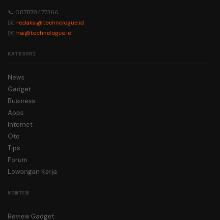
📞 087878477366
✉️
redaksi@technologue.id
✉️
hai@technologue.id
KATEGORI
News
Gadget
Business
Apps
Internet
Oto
Tips
Forum
Lowongan Kerja
KONTEN
Review Gadget