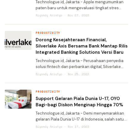
Technologue.id, Jakarta - Apple mengumumkan
paten baru untuk mengevaluasi tingkat stres
pengguna smartphone saat melihat dan
Riyandy Aristyo · Nov 27, 2023
berinteraksi dengan konten. Menurut Kantor
Kekayaan Intelektual Negara
PRODUCTIVITY
Dorong Kesejahteraan Financial,
Silverlake Axis Bersama Bank Mantap Rilis
Integrated Banking Solutions Versi Baru
Technologue.id, Jakarta - Perusahaan penyedia
solusi fintech dan perbankan digital, Silverlake
Axis (SAL) baru-baru ini mengumumkan
Riyandy Aristyo · Nov 25, 2023
kemitraannya dengan Bank Mandiri Taspen (Bank
Mantap). SAL dan B
PRODUCTIVITY
Support Gelaran Piala Dunia U-17, OYO
Bagi-bagi Diskon Menginap Hingga 70%
Technologue.id, Jakarta - Demi menyemarakkan
gelaran Piala Dunia U-17 di Indonesia, salah satu
platform akomodasi di Indonesia, OYO,
Riyandy Aristyo · Nov 17, 2023
memberikan diskon menginap hingga 70 persen