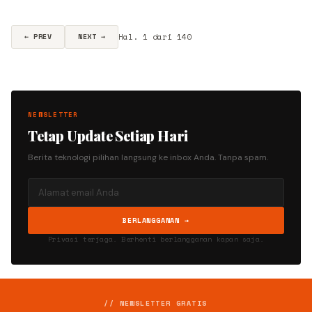
sampai dengan 2 Desemb
Hal. 1 dari 140
← PREV
NEXT →
NEWSLETTER
Tetap Update Setiap Hari
Berita teknologi pilihan langsung ke inbox Anda. Tanpa spam.
BERLANGGANAN →
Privasi terjaga. Berhenti berlangganan kapan saja.
// NEWSLETTER GRATIS