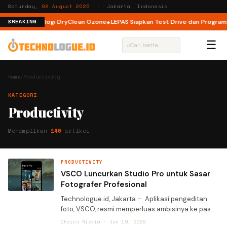
Saturday,
08 August 2026
· Jakarta, Indonesia
engan Teknologi DryClean Ozone
LEPAS Siapkan Test Drive dan Program Spe
BREAKING
☰
⌕
Home
/
Productivity
KATEGORI
Productivity
Menampilkan
140
artikel
PRODUCTIVITY
VSCO Luncurkan Studio Pro untuk Sasar
Fotografer Profesional
Technologue.id, Jakarta – Aplikasi pengeditan
foto, VSCO, resmi memperluas ambisinya ke pasar
profesional melalui peluncuran aplikasi baru
Choiru Rizkia · Jun 19, 2026