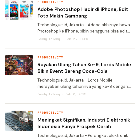
PRODUCTIVITY
Adobe Photoshop Hadir di iPhone, Edit
Foto Makin Gampang
Technologue.id, Jakarta - Adobe akhirnya bawa
Photoshop ke iPhone, bikin pengguna bisa edit
foto langsung dari ponsel kalian. Versi Android
Rendy Islamy · Feb 28, 2025
juga bakal segera hadir tahun ini. Aplikasi ini
gratis d
PRODUCTIVITY
Rayakan Ulang Tahun Ke-9, Lords Mobile
Bikin Event Bareng Coca-Cola
Technologue.id, Jakarta - Lords Mobile
merayakan ulang tahunnya yang ke-9 dengan
cara yang unik. Alih-alih hanya memberi hadiah
Rendy Islamy · Feb 2, 2025
gacha, game ini berkolaborasi dengan merek
minuman ringan, Coca-Cola.
PRODUCTIVITY
Meningkat Signifikan, Industri Elektronik
Indonesia Punya Prospek Cerah
Technologue.id, Jakarta - Perangkat elektronik