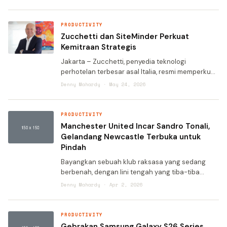
bernama Studio Pro. Aplikasi yang kini tersedia u
PRODUCTIVITY
Zucchetti dan SiteMinder Perkuat
Kemitraan Strategis
Jakarta – Zucchetti, penyedia teknologi
perhotelan terbesar asal Italia, resmi memperkuat
kemitraan strategisnya dengan SiteMinder.
Denny Mahardy · May 24, 2026
SiteMinder merupakan platform hotel commerce
berbasis kecerdasan b
PRODUCTIVITY
Manchester United Incar Sandro Tonali,
Gelandang Newcastle Terbuka untuk
Pindah
Bayangkan sebuah klub raksasa yang sedang
berbenah, dengan lini tengah yang tiba-tiba
terasa kosong. Kepergian seorang bintang
Denny Mahardy · Apr 2, 2026
sekaligus pilar pertahanan bukanlah hal sepele.
Itulah situasi yang dihad
PRODUCTIVITY
Gebrakan Samsung Galaxy S26 Series,