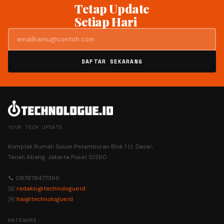
Tetap Update
Setiap Hari
DAFTAR SEKARANG
YOUR TECH UPDATE
Komplek Rumah Susun Petamburan Blok 1 Lt. Dasar,
Tanah Abang, Jakarta Pusat 10260
📞 087878477366
✉️
redaksi@technologue.id
✉️
hai@technologue.id
KATEGORI