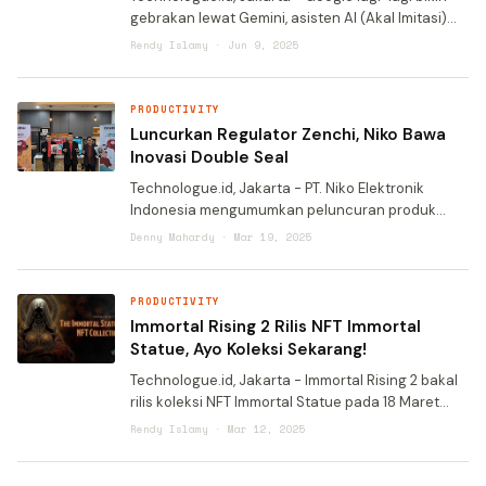
gebrakan lewat Gemini, asisten AI (Akal Imitasi)
canggihnya. Sekarang, pengguna bisa bikin
Rendy Islamy · Jun 9, 2025
scheduled actions alias perintah terjadwal
langsung dari ap
PRODUCTIVITY
Luncurkan Regulator Zenchi, Niko Bawa
Inovasi Double Seal
Technologue.id, Jakarta - PT. Niko Elektronik
Indonesia mengumumkan peluncuran produk
terbarunya: Regulator Gas dengan Fitur Double
Denny Mahardy · Mar 19, 2025
Seal. Produk ini dirancang untuk memberikan
keamanan, keandalan, da
PRODUCTIVITY
Immortal Rising 2 Rilis NFT Immortal
Statue, Ayo Koleksi Sekarang!
Technologue.id, Jakarta - Immortal Rising 2 bakal
rilis koleksi NFT Immortal Statue pada 18 Maret
2025. Koleksi ini hadir dalam dua tipe, yaitu
Rendy Islamy · Mar 12, 2025
Exalted Immortal Bust dan Divine Immortal Effigy. Ex