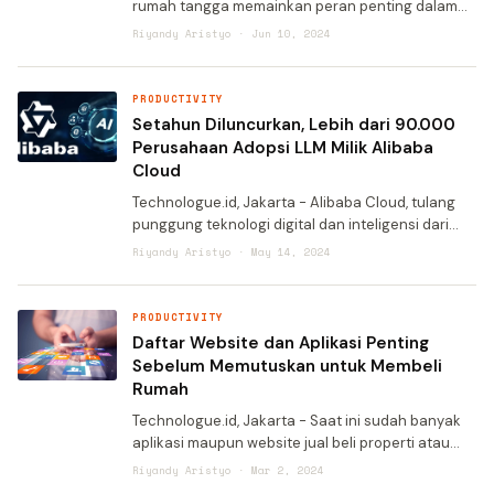
rumah tangga memainkan peran penting dalam
membantu menghemat waktu dan tenaga
Riyandy Aristyo · Jun 10, 2024
menyelesaikan pekerjaan di rumah. Masyarakat
memanfaatkan perangkat terse
PRODUCTIVITY
Setahun Diluncurkan, Lebih dari 90.000
Perusahaan Adopsi LLM Milik Alibaba
Cloud
Technologue.id, Jakarta - Alibaba Cloud, tulang
punggung teknologi digital dan inteligensi dari
Alibaba Group, mengumumkan pencapaian
Riyandy Aristyo · May 14, 2024
penting Qwen (Tongyi Qianwen). Seperti
diketahui, Qwen merupakan
PRODUCTIVITY
Daftar Website dan Aplikasi Penting
Sebelum Memutuskan untuk Membeli
Rumah
Technologue.id, Jakarta - Saat ini sudah banyak
aplikasi maupun website jual beli properti atau
rumah. Sebut saja, Rumah123, OLX sampai Pin
Riyandy Aristyo · Mar 2, 2024
Home. Namun, ternyata masih ada beberapa