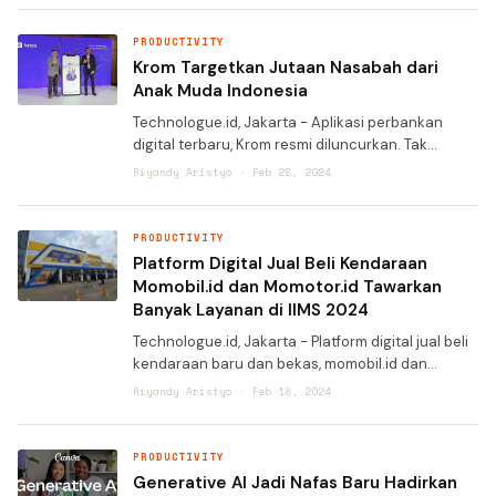
aplikasi penduk
PRODUCTIVITY
Krom Targetkan Jutaan Nasabah dari
Anak Muda Indonesia
Technologue.id, Jakarta - Aplikasi perbankan
digital terbaru, Krom resmi diluncurkan. Tak
tanggung-tanggung, aplikasi di bawah naungan
Riyandy Aristyo · Feb 28, 2024
Kredivo Group ini menargetkan jutaan nasabah di
Indonesia. "K
PRODUCTIVITY
Platform Digital Jual Beli Kendaraan
Momobil.id dan Momotor.id Tawarkan
Banyak Layanan di IIMS 2024
Technologue.id, Jakarta - Platform digital jual beli
kendaraan baru dan bekas, momobil.id dan
momotor.id turut meramaikan gelaran IIMS 2024.
Riyandy Aristyo · Feb 18, 2024
Bahkan, keduanya menjadi Official Trade-in
Partner untuk p
PRODUCTIVITY
Generative AI Jadi Nafas Baru Hadirkan