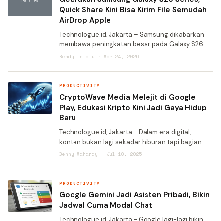
Quick Share Kini Bisa Kirim File Semudah
AirDrop Apple
Technologue.id, Jakarta – Samsung dikabarkan
membawa peningkatan besar pada Galaxy S26
Series dengan hadirkan fitur Quick Share yang
Rendy Islamy · Mar 24, 2026
kini memiliki kemampuan mirip AirDrop milik Apple
untuk transfer
PRODUCTIVITY
CryptoWave Media Melejit di Google
Play, Edukasi Kripto Kini Jadi Gaya Hidup
Baru
Technologue.id, Jakarta - Dalam era digital,
konten bukan lagi sekadar hiburan tapi bagian
dari gaya hidup. Itulah yang ditangkap
Denny Mahardy · Jul 10, 2025
CryptoWave Media saat meluncurkan aplikasi
edukasi kripto berbasis mo
PRODUCTIVITY
Google Gemini Jadi Asisten Pribadi, Bikin
Jadwal Cuma Modal Chat
Technologue.id, Jakarta - Google lagi-lagi bikin