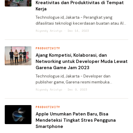
Kreativitas dan Produktivitas di Tempat
Kerja
Technologue.id, Jakarta - Perangkat yang
difasilitasi teknologi kecerdasan buatan atau AI
menjadi nafas baru untuk menghadirkan
Riyandy Aristyo · Dec 14, 2023
kreativitas dan produktivitas bagi para pemasar.
Canva misalnya, yan
PRODUCTIVITY
Ajang Kompetisi, Kolaborasi, dan
Networking untuk Developer Muda Lewat
Garena Game Jam 2023
Technologue.id, Jakarta - Developer dan
publisher game, Garena resmi membuka
gelaran Garena Game Jam 2023 pada Jumat
Riyandy Aristyo · Dec 9, 2023
(8/12/2023). Digelar di Jakarta, game jam pertama
dari Garena di Indonesia i
PRODUCTIVITY
Apple Umumkan Paten Baru, Bisa
Mendeteksi Tingkat Stres Pengguna
Smartphone