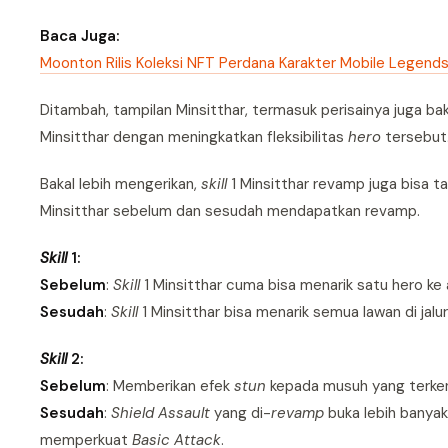
Baca Juga:
Moonton Rilis Koleksi NFT Perdana Karakter Mobile Legend
Ditambah, tampilan Minsitthar, termasuk perisainya juga b
Minsitthar dengan meningkatkan fleksibilitas
hero
tersebut.
Bakal lebih mengerikan,
skill
1 Minsitthar revamp juga bisa tar
Minsitthar sebelum dan sesudah mendapatkan revamp.
Skill
1:
Sebelum
:
Skill
1 Minsitthar cuma bisa menarik satu hero ke 
Sesudah
:
Skill
1 Minsitthar bisa menarik semua lawan di jalur
Skill
2:
Sebelum
: Memberikan efek
stun
kepada musuh yang terkena
Sesudah
:
Shield Assault
yang di-
revamp
buka lebih banya
memperkuat
Basic Attack
.