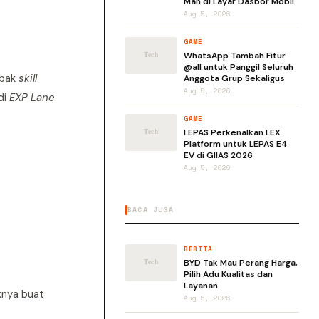
Man di Layar Dasbor Mobil
Aug 5, 2026
GAME
WhatsApp Tambah Fitur
@all untuk Panggil Seluruh
mbak
skill
Anggota Grup Sekaligus
Aug 5, 2026
di
EXP Lane
.
GAME
LEPAS Perkenalkan LEX
Platform untuk LEPAS E4
EV di GIIAS 2026
Aug 5, 2026
BACA JUGA
BERITA
BYD Tak Mau Perang Harga,
Pilih Adu Kualitas dan
Layanan
knya buat
Aug 5, 2026