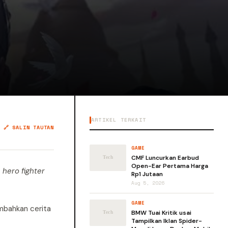
ARTIKEL TERKAIT
🔗 SALIN TAUTAN
GAME
CMF Luncurkan Earbud
Open-Ear Pertama Harga
t
hero
fighter
Rp1 Jutaan
Aug 5, 2026
GAME
ambahkan cerita
BMW Tuai Kritik usai
Tampilkan Iklan Spider-