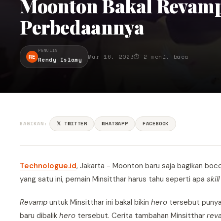
Moonton Bakal Revamp 
Perbedaannya
PENULIS
RE
Mar 16, 2023
⏱ 2 menit baca
Rendy Islamy
BAGIKAN:
𝕏 TWITTER
WHATSAPP
FACEBOOK
Technologue.id
, Jakarta - Moonton baru saja bagikan boc
yang satu ini, pemain Minsitthar harus tahu seperti apa
skill
Revamp
untuk Minsitthar ini bakal bikin
hero
tersebut puny
baru dibalik
hero
tersebut. Cerita tambahan Minsitthar
rev