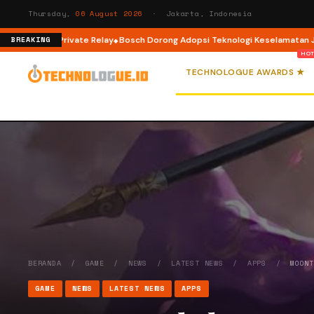
Thursday,
06 August 2026
· Jakarta, Indonesia
 Apple Private Relay
Bosch Dorong Adopsi Teknologi Keselamatan Jadi Fo
BREAKING
TECHNOLOGUE AWARDS ★
BERANDA
/
GAME
/
NEWS
/
LATEST NEWS
/
APPS
/
MOON
GAME
NEWS
LATEST NEWS
APPS