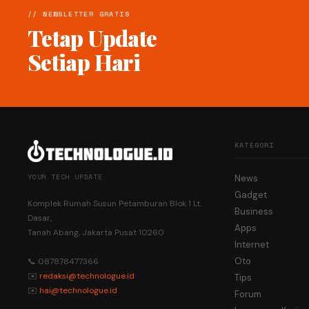
// NEWSLETTER GRATIS
Tetap Update
Setiap Hari
KATEGORI
YOUR TECH UPDATE
News
Gadget
Komplek Rumah Susun Petamburan Blok 1 Lt.
Business
Dasar,
Apps
Tanah Abang, Jakarta Pusat 10260
Internet
Oto
📞 087878477366
✉️
redaksi@technologue.id
Tips
✉️
hai@technologue.id
Forum