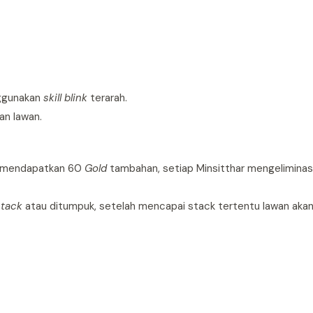
ggunakan
skill blink
terarah.
an lawan.
ia mendapatkan 60
Gold
tambahan, setiap Minsitthar mengeliminasi
stack
atau ditumpuk, setelah mencapai stack tertentu lawan aka