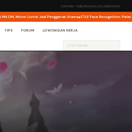
TENTANG KAMI
REDAKSI
IKLAN
KONTAK
M, Motor Listrik Jadi Penggerak Utama
ETLE Face Recognition: Pelat Nomor
TIPS
FORUM
LOWONGAN KERJA
⌕