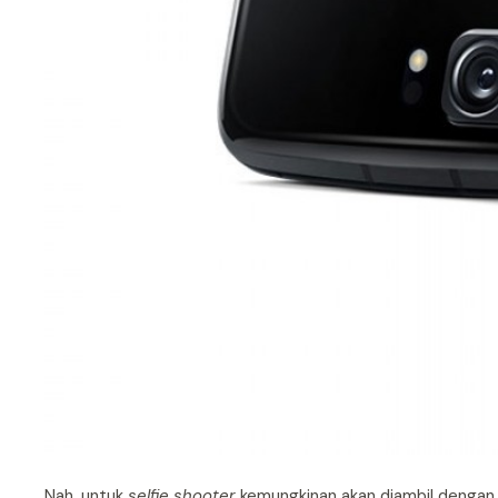
Nah, untuk
selfie shooter
kemungkinan akan diambil dengan k