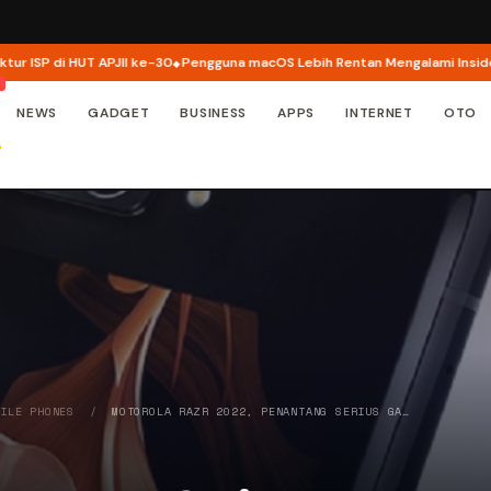
 HUT APJII ke-30
Pengguna macOS Lebih Rentan Mengalami Insiden Keaman
NEWS
GADGET
BUSINESS
APPS
INTERNET
OTO
BILE PHONES
/
MOTOROLA RAZR 2022, PENANTANG SERIUS GA…