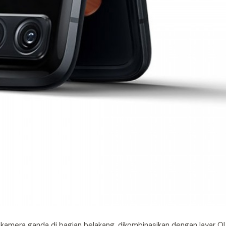
amera ganda di bagian belakang, dikombinasikan dengan layar OL