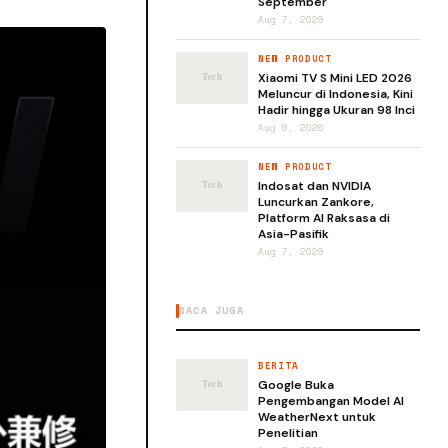
September
Aug 7, 2026
NEW PRODUCT
Xiaomi TV S Mini LED 2026
Meluncur di Indonesia, Kini
Hadir hingga Ukuran 98 Inci
Aug 6, 2026
NEW PRODUCT
Indosat dan NVIDIA
Luncurkan Zankore,
Platform AI Raksasa di
Asia-Pasifik
Aug 7, 2026
BACA JUGA
BERITA
Google Buka
Pengembangan Model AI
WeatherNext untuk
Penelitian