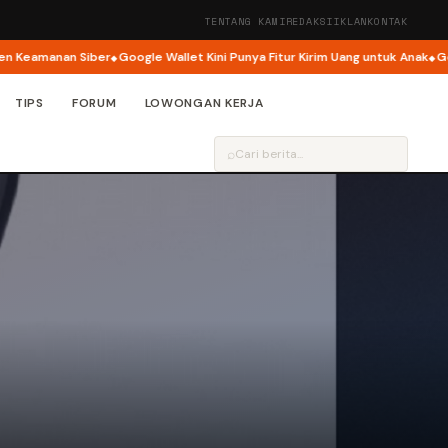
TENTANG KAMI
REDAKSI
IKLAN
KONTAK
an Siber
Google Wallet Kini Punya Fitur Kirim Uang untuk Anak
Google Buk
TIPS
FORUM
LOWONGAN KERJA
⌕