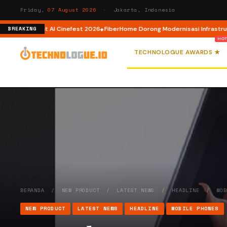
Friday,
07 August 2026
· Jakarta, Indonesia
lewat AI Cinefest 2026
FiberHome Dorong Modernisasi Infrastruktur ISP di
BREAKING
TECHNOLOGUE AWARDS ★
BERANDA
/
NEW PRODUCT
/
LATEST NEWS
/
HEADLINE
/
MO
NEW PRODUCT
LATEST NEWS
HEADLINE
MOBILE PHONES