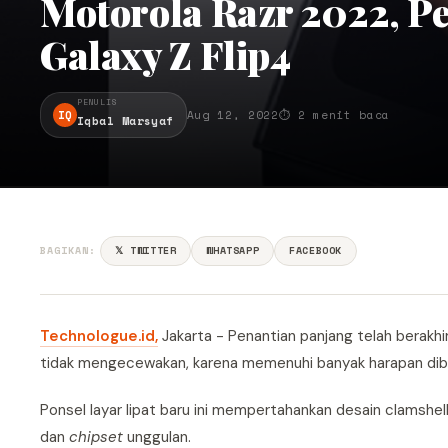
Motorola Razr 2022, P
Galaxy Z Flip4
PENULIS
IQ
Aug 12, 2022
⏱ 2 menit baca
Iqbal Marsyaf
BAGIKAN:
𝕏 TWITTER
WHATSAPP
FACEBOOK
Technologue.id,
Jakarta - Penantian panjang telah berakh
tidak mengecewakan, karena memenuhi banyak harapan dib
Ponsel layar lipat baru ini mempertahankan desain clamshel
dan
chipset
unggulan.