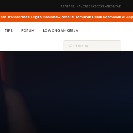
TENTANG KAMI
REDAKSI
IKLAN
KONTAK
nsformasi Digital Nasional
Peneliti Temukan Celah Keamanan di Apple Priv
TIPS
FORUM
LOWONGAN KERJA
⌕