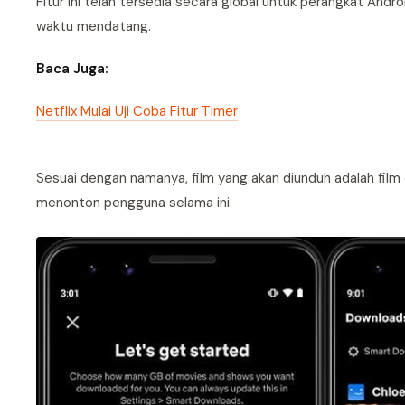
Fitur ini telah tersedia secara global untuk perangkat Andr
waktu mendatang.
Baca Juga:
Netflix Mulai Uji Coba Fitur Timer
Sesuai dengan namanya, film yang akan diunduh adalah fil
menonton pengguna selama ini.