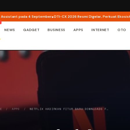
stant pada 4 September
DTI-CX 2026 Resmi Digelar, Perkuat Ekosistem Tra
NEWS
GADGET
BUSINESS
APPS
INTERNET
OTO
NE
/
APPS
/
NETFLIX HADIRKAN FITUR BARU DOWNLOADS F…