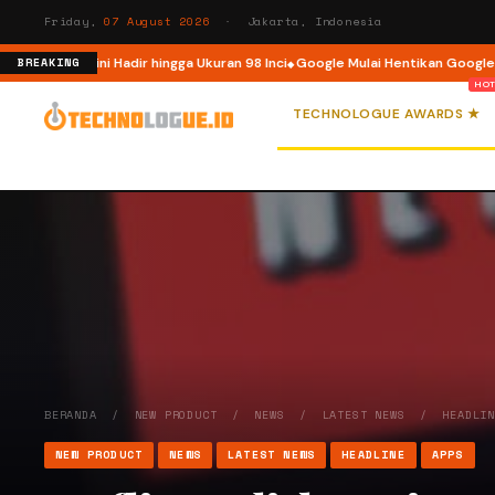
Friday,
07 August 2026
· Jakarta, Indonesia
esia, Kini Hadir hingga Ukuran 98 Inci
Google Mulai Hentikan Google Assi
BREAKING
TECHNOLOGUE AWARDS ★
BERANDA
/
NEW PRODUCT
/
NEWS
/
LATEST NEWS
/
HEADLI
NEW PRODUCT
NEWS
LATEST NEWS
HEADLINE
APPS