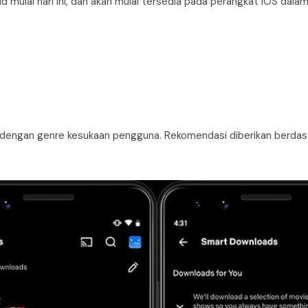
oid mulai hari ini, dan akan mulai tersedia pada perangkat iOS dal
m dengan genre kesukaan pengguna. Rekomendasi diberikan berdas