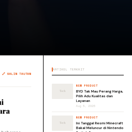
ARTIKEL TERKAIT
🔗 SALIN TAUTAN
NEW PRODUCT
BYD Tak Mau Perang Harga,
Pilih Adu Kualitas dan
ni
Layanan
Aug 5, 2026
ara
NEW PRODUCT
Ini Tanggal Resmi Minecraft
Bakal Meluncur di Nintendo