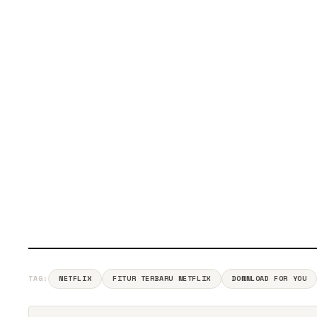
TAG:
NETFLIX
FITUR TERBARU NETFLIX
DOWNLOAD FOR YOU