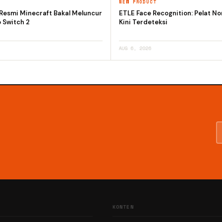
T
NEW PRODUCT
 Resmi Minecraft Bakal Meluncur
ETLE Face Recognition: Pelat N
 Switch 2
Kini Terdeteksi
AUG 6, 2026
KONTEN