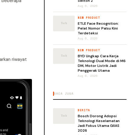
am beberapa
Switch 2
Aug 6, 2026
NEW PRODUCT
ETLE Face Recognition:
Pelat Nomor Palsu Kini
Terdeteksi
Aug 6, 2026
NEW PRODUCT
BYD Ungkap Cara Kerja
arkan riwayat
Teknologi Dual Mode di M6
DM, Motor Listrik Jadi
Penggerak Utama
Aug 6, 2026
BACA JUGA
BERITA
Bosch Dorong Adopsi
Teknologi Keselamatan
Jadi Fokus Utama GIIAS
2026