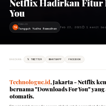
Netflix Hadirkan Fitur
You
PENULIS
TA
Feb 23, 2021
⏱ 1 menit ba
Tangguh Yudha Ramadhan
BAGIKAN:
𝕏 TWITTER
WHATSAPP
FACEBOOK
Technologue.id
, Jakarta - Netflix k
bernama "Downloads For You" yang
otomatis.